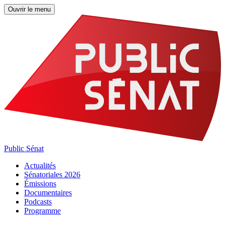
Ouvrir le menu
Public Sénat
Actualités
Sénatoriales 2026
Émissions
Documentaires
Podcasts
Programme