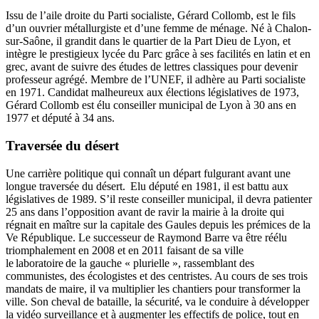
Issu de l’aile droite du Parti socialiste, Gérard Collomb, est le fils
d’un ouvrier métallurgiste et d’une femme de ménage. Né à Chalon-
sur-Saône, il grandit dans le quartier de la Part Dieu de Lyon, et
intègre le prestigieux lycée du Parc grâce à ses facilités en latin et en
grec, avant de suivre des études de lettres classiques pour devenir
professeur agrégé. Membre de l’UNEF, il adhère au Parti socialiste
en 1971. Candidat malheureux aux élections législatives de 1973,
Gérard Collomb est élu conseiller municipal de Lyon à 30 ans en
1977 et député à 34 ans.
Traversée du désert
Une carrière politique qui connaît un départ fulgurant avant une
longue traversée du désert. Elu député en 1981, il est battu aux
législatives de 1989. S’il reste conseiller municipal, il devra patienter
25 ans dans l’opposition avant de ravir la mairie à la droite qui
régnait en maître sur la capitale des Gaules depuis les prémices de la
Ve République. Le successeur de Raymond Barre va être réélu
triomphalement en 2008 et en 2011 faisant de sa ville
le laboratoire de la gauche « plurielle », rassemblant des
communistes, des écologistes et des centristes. Au cours de ses trois
mandats de maire, il va multiplier les chantiers pour transformer la
ville. Son cheval de bataille, la sécurité, va le conduire à développer
la vidéo surveillance et à augmenter les effectifs de police, tout en