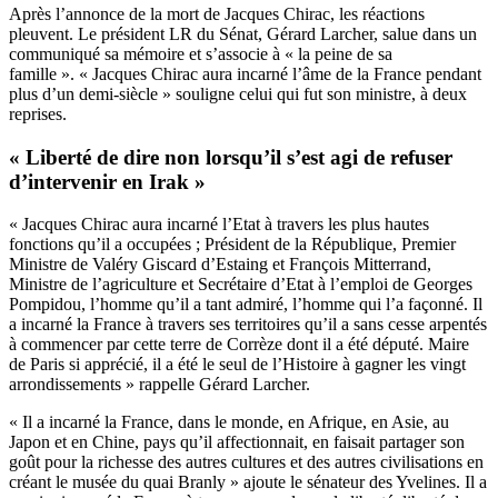
Après l’annonce de la mort de Jacques Chirac, les réactions
pleuvent. Le président LR du Sénat, Gérard Larcher, salue dans un
communiqué sa mémoire et s’associe à « la peine de sa
famille ». « Jacques Chirac aura incarné l’âme de la France pendant
plus d’un demi-siècle » souligne celui qui fut son ministre, à deux
reprises.
« Liberté de dire non lorsqu’il s’est agi de refuser
d’intervenir en Irak »
« Jacques Chirac aura incarné l’Etat à travers les plus hautes
fonctions qu’il a occupées ; Président de la République, Premier
Ministre de Valéry Giscard d’Estaing et François Mitterrand,
Ministre de l’agriculture et Secrétaire d’Etat à l’emploi de Georges
Pompidou, l’homme qu’il a tant admiré, l’homme qui l’a façonné. Il
a incarné la France à travers ses territoires qu’il a sans cesse arpentés
à commencer par cette terre de Corrèze dont il a été député. Maire
de Paris si apprécié, il a été le seul de l’Histoire à gagner les vingt
arrondissements » rappelle Gérard Larcher.
« Il a incarné la France, dans le monde, en Afrique, en Asie, au
Japon et en Chine, pays qu’il affectionnait, en faisait partager son
goût pour la richesse des autres cultures et des autres civilisations en
créant le musée du quai Branly » ajoute le sénateur des Yvelines. Il a