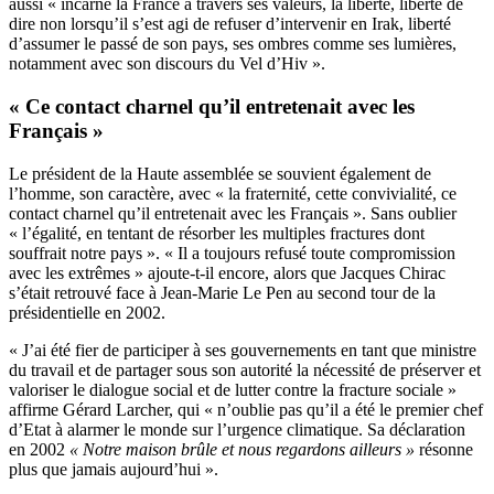
aussi « incarné la France à travers ses valeurs, la liberté, liberté de
dire non lorsqu’il s’est agi de refuser d’intervenir en Irak, liberté
d’assumer le passé de son pays, ses ombres comme ses lumières,
notamment avec son discours du Vel d’Hiv ».
« Ce contact charnel qu’il entretenait avec les
Français »
Le président de la Haute assemblée se souvient également de
l’homme, son caractère, avec « la fraternité, cette convivialité, ce
contact charnel qu’il entretenait avec les Français ». Sans oublier
« l’égalité, en tentant de résorber les multiples fractures dont
souffrait notre pays ». « Il a toujours refusé toute compromission
avec les extrêmes » ajoute-t-il encore, alors que Jacques Chirac
s’était retrouvé face à Jean-Marie Le Pen au second tour de la
présidentielle en 2002.
« J’ai été fier de participer à ses gouvernements en tant que ministre
du travail et de partager sous son autorité la nécessité de préserver et
valoriser le dialogue social et de lutter contre la fracture sociale »
affirme Gérard Larcher, qui « n’oublie pas qu’il a été le premier chef
d’Etat à alarmer le monde sur l’urgence climatique. Sa déclaration
en 2002
« Notre maison brûle et nous regardons ailleurs »
résonne
plus que jamais aujourd’hui ».