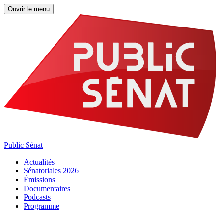
Ouvrir le menu
Public Sénat
Actualités
Sénatoriales 2026
Émissions
Documentaires
Podcasts
Programme