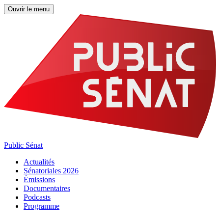
Ouvrir le menu
Public Sénat
Actualités
Sénatoriales 2026
Émissions
Documentaires
Podcasts
Programme