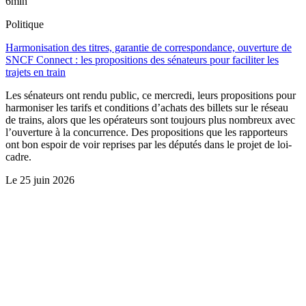
6min
Politique
Harmonisation des titres, garantie de correspondance, ouverture de
SNCF Connect : les propositions des sénateurs pour faciliter les
trajets en train
Les sénateurs ont rendu public, ce mercredi, leurs propositions pour
harmoniser les tarifs et conditions d’achats des billets sur le réseau
de trains, alors que les opérateurs sont toujours plus nombreux avec
l’ouverture à la concurrence. Des propositions que les rapporteurs
ont bon espoir de voir reprises par les députés dans le projet de loi-
cadre.
Le
25 juin 2026