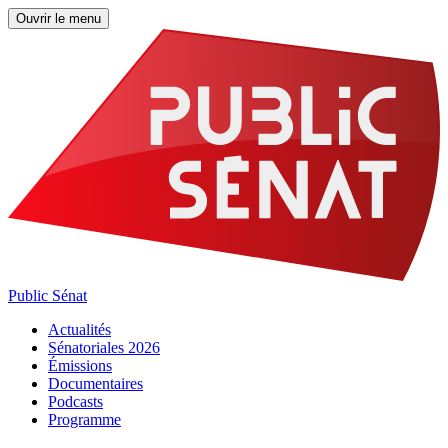
Ouvrir le menu
Public Sénat
Actualités
Sénatoriales 2026
Émissions
Documentaires
Podcasts
Programme