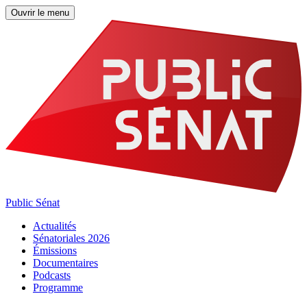
Ouvrir le menu
Public Sénat
Actualités
Sénatoriales 2026
Émissions
Documentaires
Podcasts
Programme