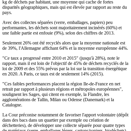
kg de déchets par habitant, une moyenne qui cache de fortes
disparités géographiques, mais qui est élevée par rapport au reste du
pays.
Avec des collectes séparées (verre, emballages, papiers) peu
performantes, les déchets sont majoritairement incinérés (60%) et
une faible partie est enfouie (9%), selon des chiffres de 2013.
Seulement 26% ont été recyclés alors que la moyenne nationale est
de 39%, l'Allemagne affichant 64% et la moyenne européenne 44%.
"Ce taux a progressé entre 2010 et 2015" (jusqu'à 28%), note le
rapport, mais il est loin de l'objectif de 45% de déchets recyclés de la
loi de 2009 et des 55% prévus par la loi sur la transition énergétique
en 2020. A Paris, ce taux est de seulement 14% (2015).
"Ces faibles performances placent la région Ile-de-France en net
retrait par rapport à plusieurs régions et métropoles européennes",
soulignent les Sages, qui citent en exemple, la Flandre, les
agglomérations de Tallin, Milan ou Odense (Danemark) et la
Catalogne.
La Cour préconise notamment de favoriser l'apport volontaire (dépôt
dans des bacs dans un quartier par exemple ou création de
déchetteries), de développer une collecte séparée pour quatre types
de matériaux (verre, emballages légers, cartons/papiers, biodéchets)