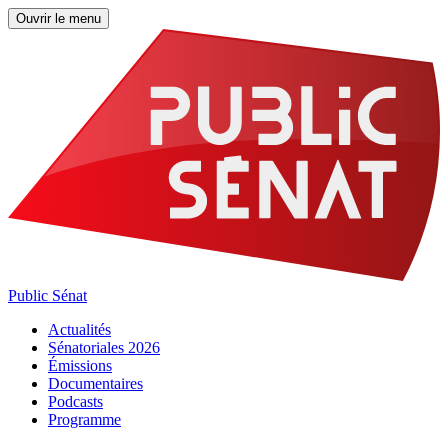
Ouvrir le menu
Public Sénat
Actualités
Sénatoriales 2026
Émissions
Documentaires
Podcasts
Programme