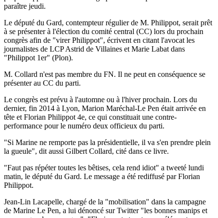
paraître jeudi.
Le député du Gard, contempteur régulier de M. Philippot, serait prêt
à se présenter à l'élection du comité central (CC) lors du prochain
congrès afin de "virer Philippot", écrivent en citant l'avocat les
journalistes de LCP Astrid de Villaines et Marie Labat dans
"Philippot 1er" (Plon).
M. Collard n'est pas membre du FN. Il ne peut en conséquence se
présenter au CC du parti.
Le congrès est prévu à l'automne ou à l'hiver prochain. Lors du
dernier, fin 2014 à Lyon, Marion Maréchal-Le Pen était arrivée en
tête et Florian Philippot 4e, ce qui constituait une contre-
performance pour le numéro deux officieux du parti.
"Si Marine ne remporte pas la présidentielle, il va s'en prendre plein
la gueule", dit aussi Gilbert Collard, cité dans ce livre.
"Faut pas répéter toutes les bêtises, cela rend idiot" a tweeté lundi
matin, le député du Gard. Le message a été rediffusé par Florian
Philippot.
Jean-Lin Lacapelle, chargé de la "mobilisation" dans la campagne
de Marine Le Pen, a lui dénoncé sur Twitter "les bonnes manips et