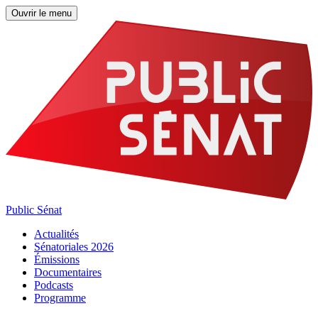
Ouvrir le menu
Public Sénat
Actualités
Sénatoriales 2026
Émissions
Documentaires
Podcasts
Programme