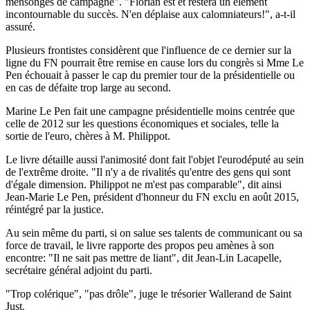
mensonges de campagne". "Florian est et restera un élément
incontournable du succès. N'en déplaise aux calomniateurs!", a-t-il
assuré.
Plusieurs frontistes considèrent que l'influence de ce dernier sur la
ligne du FN pourrait être remise en cause lors du congrès si Mme Le
Pen échouait à passer le cap du premier tour de la présidentielle ou
en cas de défaite trop large au second.
Marine Le Pen fait une campagne présidentielle moins centrée que
celle de 2012 sur les questions économiques et sociales, telle la
sortie de l'euro, chères à M. Philippot.
Le livre détaille aussi l'animosité dont fait l'objet l'eurodéputé au sein
de l'extrême droite. "Il n'y a de rivalités qu'entre des gens qui sont
d'égale dimension. Philippot ne m'est pas comparable", dit ainsi
Jean-Marie Le Pen, président d'honneur du FN exclu en août 2015,
réintégré par la justice.
Au sein même du parti, si on salue ses talents de communicant ou sa
force de travail, le livre rapporte des propos peu amènes à son
encontre: "Il ne sait pas mettre de liant", dit Jean-Lin Lacapelle,
secrétaire général adjoint du parti.
"Trop colérique", "pas drôle", juge le trésorier Wallerand de Saint
Just.