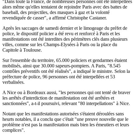
"Dans toute la France, de nombreuses personnes ont été interpellées
alors même qu'elles tentaient de rejoindre Paris avec des battes de
baseball, des projectiles, des masques à gaz et la volonté
revendiquée de casser", a affirmé Christophe Castaner.
Après les saccages de samedi dernier et le limogeage du préfet de
police, le dispositif policier a été revu et renforcé à Paris et les
manifestations ont été interdites des périmètres clés dans plusieurs
villes, comme sur les Champs-Elysées à Paris ou la place du
Capitole à Toulouse.
Sur l'ensemble du territoire, 65.000 policiers et gendarmes étaient
mobilisés, ainsi que 30.000 sapeurs-pompiers. A Paris, "8.545
contrôles préventifs ont été réalisés", a indiqué le ministre. Selon la
préfecture de police, 96 personnes ont été interpellées et 53
verbalisées.
A Nice ou à Bordeaux aussi, "les personnes qui ont tenté de braver
les arrêtés d'interdiction de manifestation ont été arrêtées et
sanctionnées", a-t-il poursuivi, relevant "80 interpellations" à Nice.
Notant que les manifestations autorisées s'étaient déroulées sans
heurts notables, il a conclu que c'était "une preuve nouvelle que le
problème n'est pas la manifestation mais bien les émeutiers et leurs
complices".