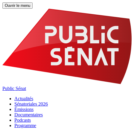
Ouvrir le menu
Public Sénat
Actualités
Sénatoriales 2026
Émissions
Documentaires
Podcasts
Programme