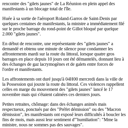
rencontre des "gilets jaunes" de La Réunion en plein appel des
manifestants à un blocage total de l'île.
Huée à sa sortie de l'aéroport Roland-Garros de Saint-Denis par
quelques centaines de manifestants, la ministre a immédiatement filé
sur le proche barrage du rond-point de Gillot bloqué par quelque
2.000 "gilets jaunes".
En début de rencontre, une représentante des "gilets jaunes" a
demandé et obtenu une minute de silence pour condamner les
affrontements mardi sur la route du littoral, lorsque quatre gros
barrages en place depuis 10 jours ont été démantelés, donnant lieu à
des échanges de gaz lacrymogènes et de galets entre forces de
l'ordre et manifestants.
Les affrontements ont duré jusqu'à 04H00 mercredi dans la ville de
la Possession qui jouxte la route du littoral. Ces violences rappellent
celles en marge du mouvement des "gilets jaunes" lancé le 17
novembre mais qui s'étaient calmées ces derniers jours.
Petites retraites, chômage: dans des échanges animés mais
respectueux, ponctués par des "Préfet démission" ou des "Macron
démission", les manifestants ont exposé leurs difficultés à boucler les
fins de mois, mais aussi leur sentiment d'"humiliation": "Mme la
ministre, nous ne sommes pas des sauvages".