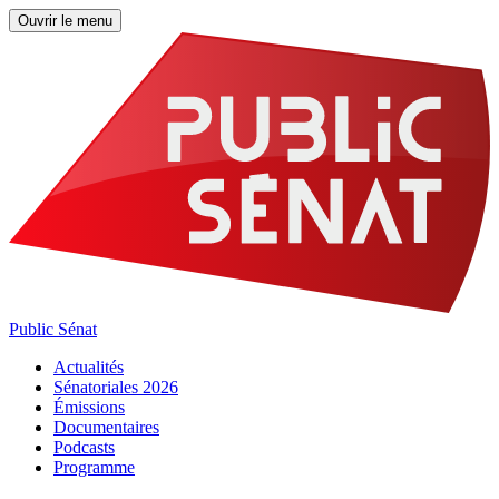
Ouvrir le menu
Public Sénat
Actualités
Sénatoriales 2026
Émissions
Documentaires
Podcasts
Programme