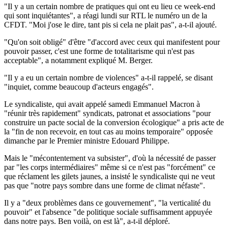
"Il y a un certain nombre de pratiques qui ont eu lieu ce week-end
qui sont inquiétantes", a réagi lundi sur RTL le numéro un de la
CFDT. "Moi j'ose le dire, tant pis si cela ne plait pas", a-t-il ajouté.
"Qu'on soit obligé" d'être "d'accord avec ceux qui manifestent pour
pouvoir passer, c'est une forme de totalitarisme qui n'est pas
acceptable", a notamment expliqué M. Berger.
"Il y a eu un certain nombre de violences" a-t-il rappelé, se disant
"inquiet, comme beaucoup d'acteurs engagés".
Le syndicaliste, qui avait appelé samedi Emmanuel Macron à
"réunir très rapidement" syndicats, patronat et associations "pour
construire un pacte social de la conversion écologique" a pris acte de
la "fin de non recevoir, en tout cas au moins temporaire" opposée
dimanche par le Premier ministre Edouard Philippe.
Mais le "mécontentement va subsister", d'où la nécessité de passer
par "les corps intermédiaires" même si ce n'est pas "forcément" ce
que réclament les gilets jaunes, a insisté le syndicaliste qui ne veut
pas que "notre pays sombre dans une forme de climat néfaste".
Il y a "deux problèmes dans ce gouvernement", "la verticalité du
pouvoir" et l'absence "de politique sociale suffisamment appuyée
dans notre pays. Ben voilà, on est là", a-t-il déploré.