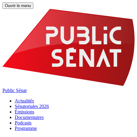
Ouvrir le menu
Public Sénat
Actualités
Sénatoriales 2026
Émissions
Documentaires
Podcasts
Programme