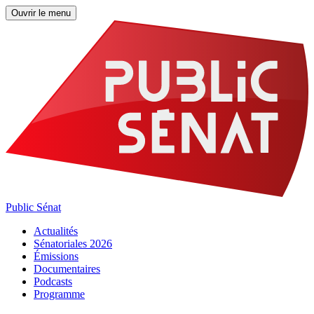
Ouvrir le menu
Public Sénat
Actualités
Sénatoriales 2026
Émissions
Documentaires
Podcasts
Programme