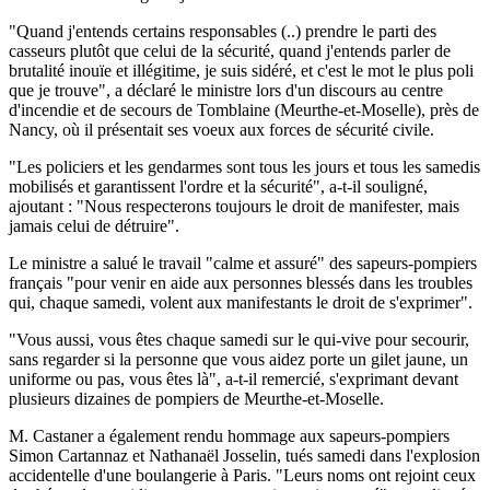
"Quand j'entends certains responsables (..) prendre le parti des
casseurs plutôt que celui de la sécurité, quand j'entends parler de
brutalité inouïe et illégitime, je suis sidéré, et c'est le mot le plus poli
que je trouve", a déclaré le ministre lors d'un discours au centre
d'incendie et de secours de Tomblaine (Meurthe-et-Moselle), près de
Nancy, où il présentait ses voeux aux forces de sécurité civile.
"Les policiers et les gendarmes sont tous les jours et tous les samedis
mobilisés et garantissent l'ordre et la sécurité", a-t-il souligné,
ajoutant : "Nous respecterons toujours le droit de manifester, mais
jamais celui de détruire".
Le ministre a salué le travail "calme et assuré" des sapeurs-pompiers
français "pour venir en aide aux personnes blessés dans les troubles
qui, chaque samedi, volent aux manifestants le droit de s'exprimer".
"Vous aussi, vous êtes chaque samedi sur le qui-vive pour secourir,
sans regarder si la personne que vous aidez porte un gilet jaune, un
uniforme ou pas, vous êtes là", a-t-il remercié, s'exprimant devant
plusieurs dizaines de pompiers de Meurthe-et-Moselle.
M. Castaner a également rendu hommage aux sapeurs-pompiers
Simon Cartannaz et Nathanaël Josselin, tués samedi dans l'explosion
accidentelle d'une boulangerie à Paris. "Leurs noms ont rejoint ceux