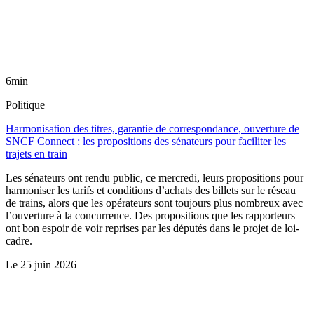
6min
Politique
Harmonisation des titres, garantie de correspondance, ouverture de
SNCF Connect : les propositions des sénateurs pour faciliter les
trajets en train
Les sénateurs ont rendu public, ce mercredi, leurs propositions pour
harmoniser les tarifs et conditions d’achats des billets sur le réseau
de trains, alors que les opérateurs sont toujours plus nombreux avec
l’ouverture à la concurrence. Des propositions que les rapporteurs
ont bon espoir de voir reprises par les députés dans le projet de loi-
cadre.
Le
25 juin 2026