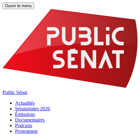
Ouvrir le menu
Public Sénat
Actualités
Sénatoriales 2026
Émissions
Documentaires
Podcasts
Programme