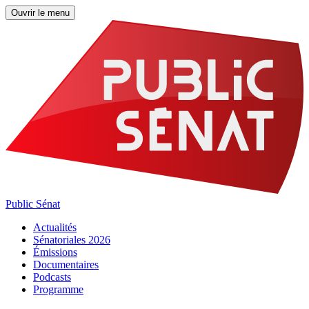
Ouvrir le menu
Public Sénat
Actualités
Sénatoriales 2026
Émissions
Documentaires
Podcasts
Programme