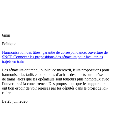
6min
Politique
Harmonisation des titres, garantie de correspondance, ouverture de
SNCF Connect : les propositions des sénateurs pour faciliter les
trajets en train
Les sénateurs ont rendu public, ce mercredi, leurs propositions pour
harmoniser les tarifs et conditions d’achats des billets sur le réseau
de trains, alors que les opérateurs sont toujours plus nombreux avec
l’ouverture à la concurrence. Des propositions que les rapporteurs
ont bon espoir de voir reprises par les députés dans le projet de loi-
cadre.
Le
25 juin 2026