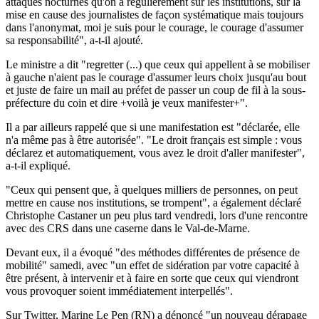
attaques nocturnes qu'on a régulièrement sur les institutions, sur la
mise en cause des journalistes de façon systématique mais toujours
dans l'anonymat, moi je suis pour le courage, le courage d'assumer
sa responsabilité", a-t-il ajouté.
Le ministre a dit "regretter (...) que ceux qui appellent à se mobiliser
à gauche n'aient pas le courage d'assumer leurs choix jusqu'au bout
et juste de faire un mail au préfet de passer un coup de fil à la sous-
préfecture du coin et dire +voilà je veux manifester+".
Il a par ailleurs rappelé que si une manifestation est "déclarée, elle
n'a même pas à être autorisée". "Le droit français est simple : vous
déclarez et automatiquement, vous avez le droit d'aller manifester",
a-t-il expliqué.
"Ceux qui pensent que, à quelques milliers de personnes, on peut
mettre en cause nos institutions, se trompent", a également déclaré
Christophe Castaner un peu plus tard vendredi, lors d'une rencontre
avec des CRS dans une caserne dans le Val-de-Marne.
Devant eux, il a évoqué "des méthodes différentes de présence de
mobilité" samedi, avec "un effet de sidération par votre capacité à
être présent, à intervenir et à faire en sorte que ceux qui viendront
vous provoquer soient immédiatement interpellés".
Sur Twitter, Marine Le Pen (RN) a dénoncé "un nouveau dérapage