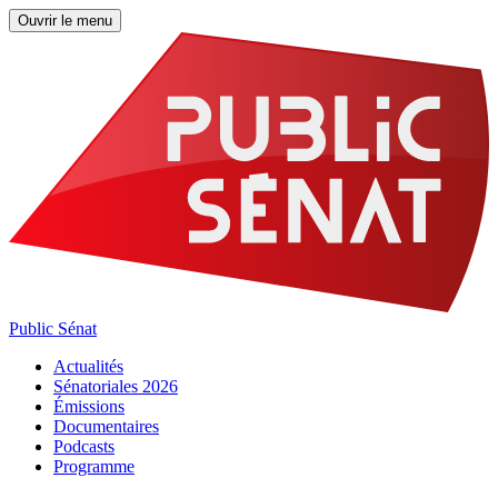
Ouvrir le menu
Public Sénat
Actualités
Sénatoriales 2026
Émissions
Documentaires
Podcasts
Programme