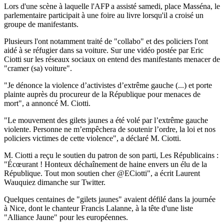
Lors d'une scène à laquelle l'AFP a assisté samedi, place Masséna, le
parlementaire participait à une foire au livre lorsqu'il a croisé un
groupe de manifestants.
Plusieurs l'ont notamment traité de "collabo" et des policiers l'ont
aidé à se réfugier dans sa voiture. Sur une vidéo postée par Eric
Ciotti sur les réseaux sociaux on entend des manifestants menacer de
"cramer (sa) voiture".
"Je dénonce la violence d’activistes d’extrême gauche (...) et porte
plainte auprès du procureur de la République pour menaces de
mort", a annoncé M. Ciotti.
"Le mouvement des gilets jaunes a été volé par l’extrême gauche
violente. Personne ne m’empêchera de soutenir l’ordre, la loi et nos
policiers victimes de cette violence", a déclaré M. Ciotti.
M. Ciotti a reçu le soutien du patron de son parti, Les Républicains :
"Écœurant ! Honteux déchaînement de haine envers un élu de la
République. Tout mon soutien cher @ECiotti", a écrit Laurent
Wauquiez dimanche sur Twitter.
Quelques centaines de "gilets jaunes" avaient défilé dans la journée
à Nice, dont le chanteur Francis Lalanne, à la tête d'une liste
"Alliance Jaune" pour les européennes.