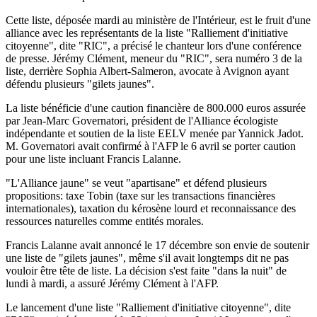
Cette liste, déposée mardi au ministère de l'Intérieur, est le fruit d'une
alliance avec les représentants de la liste "Ralliement d'initiative
citoyenne", dite "RIC", a précisé le chanteur lors d'une conférence
de presse. Jérémy Clément, meneur du "RIC", sera numéro 3 de la
liste, derrière Sophia Albert-Salmeron, avocate à Avignon ayant
défendu plusieurs "gilets jaunes".
La liste bénéficie d'une caution financière de 800.000 euros assurée
par Jean-Marc Governatori, président de l'Alliance écologiste
indépendante et soutien de la liste EELV menée par Yannick Jadot.
M. Governatori avait confirmé à l'AFP le 6 avril se porter caution
pour une liste incluant Francis Lalanne.
"L'Alliance jaune" se veut "apartisane" et défend plusieurs
propositions: taxe Tobin (taxe sur les transactions financières
internationales), taxation du kérosène lourd et reconnaissance des
ressources naturelles comme entités morales.
Francis Lalanne avait annoncé le 17 décembre son envie de soutenir
une liste de "gilets jaunes", même s'il avait longtemps dit ne pas
vouloir être tête de liste. La décision s'est faite "dans la nuit" de
lundi à mardi, a assuré Jérémy Clément à l'AFP.
Le lancement d'une liste "Ralliement d'initiative citoyenne", dite