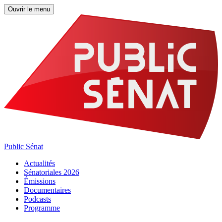
Ouvrir le menu
Public Sénat
Actualités
Sénatoriales 2026
Émissions
Documentaires
Podcasts
Programme