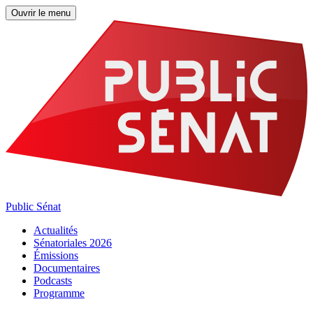
Ouvrir le menu
Public Sénat
Actualités
Sénatoriales 2026
Émissions
Documentaires
Podcasts
Programme