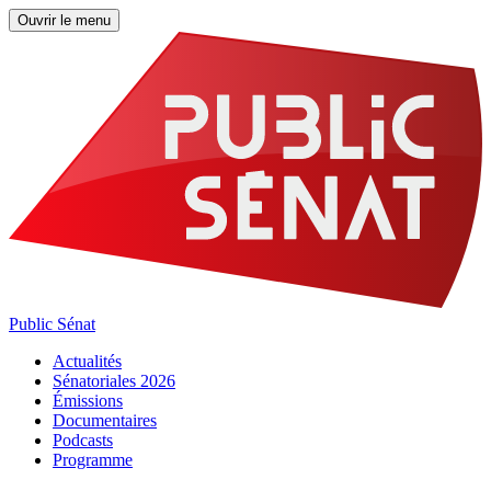
Ouvrir le menu
Public Sénat
Actualités
Sénatoriales 2026
Émissions
Documentaires
Podcasts
Programme