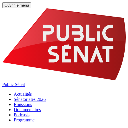
Ouvrir le menu
Public Sénat
Actualités
Sénatoriales 2026
Émissions
Documentaires
Podcasts
Programme