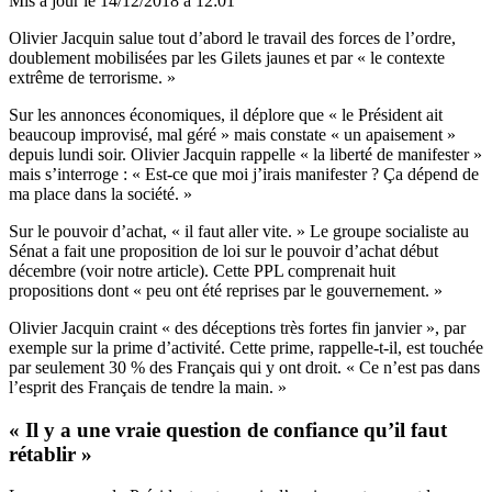
Mis à jour le
14/12/2018 à 12:01
Olivier Jacquin salue tout d’abord le travail des forces de l’ordre,
doublement mobilisées par les Gilets jaunes et par « le contexte
extrême de terrorisme. »
Sur les annonces économiques, il déplore que « le Président ait
beaucoup improvisé, mal géré » mais constate « un apaisement »
depuis lundi soir. Olivier Jacquin rappelle « la liberté de manifester »
mais s’interroge : « Est-ce que moi j’irais manifester ? Ça dépend de
ma place dans la société. »
Sur le pouvoir d’achat, « il faut aller vite. » Le groupe socialiste au
Sénat a fait une proposition de loi sur le pouvoir d’achat début
décembre (
voir notre article
). Cette PPL comprenait huit
propositions dont « peu ont été reprises par le gouvernement. »
Olivier Jacquin craint « des déceptions très fortes fin janvier », par
exemple sur la prime d’activité. Cette prime, rappelle-t-il, est touchée
par seulement 30 % des Français qui y ont droit. « Ce n’est pas dans
l’esprit des Français de tendre la main. »
« Il y a une vraie question de confiance qu’il faut
rétablir »