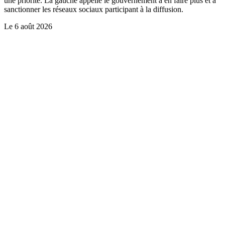
une priorité. La gauche appelle le gouvernement à en faire plus et à
sanctionner les réseaux sociaux participant à la diffusion.
Le
6 août 2026