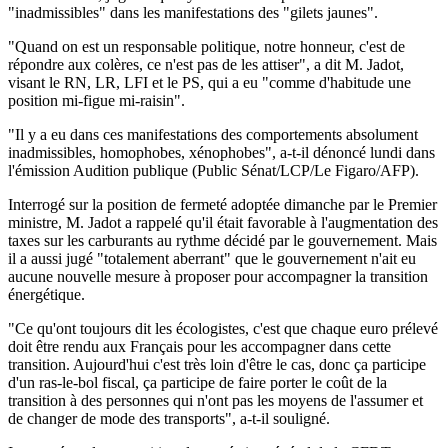
"inadmissibles" dans les manifestations des "gilets jaunes".
"Quand on est un responsable politique, notre honneur, c'est de
répondre aux colères, ce n'est pas de les attiser", a dit M. Jadot,
visant le RN, LR, LFI et le PS, qui a eu "comme d'habitude une
position mi-figue mi-raisin".
"Il y a eu dans ces manifestations des comportements absolument
inadmissibles, homophobes, xénophobes", a-t-il dénoncé lundi dans
l'émission Audition publique (Public Sénat/LCP/Le Figaro/AFP).
Interrogé sur la position de fermeté adoptée dimanche par le Premier
ministre, M. Jadot a rappelé qu'il était favorable à l'augmentation des
taxes sur les carburants au rythme décidé par le gouvernement. Mais
il a aussi jugé "totalement aberrant" que le gouvernement n'ait eu
aucune nouvelle mesure à proposer pour accompagner la transition
énergétique.
"Ce qu'ont toujours dit les écologistes, c'est que chaque euro prélevé
doit être rendu aux Français pour les accompagner dans cette
transition. Aujourd'hui c'est très loin d'être le cas, donc ça participe
d'un ras-le-bol fiscal, ça participe de faire porter le coût de la
transition à des personnes qui n'ont pas les moyens de l'assumer et
de changer de mode des transports", a-t-il souligné.