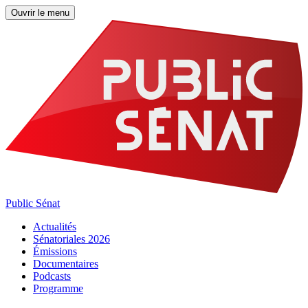
Ouvrir le menu
Public Sénat
Actualités
Sénatoriales 2026
Émissions
Documentaires
Podcasts
Programme