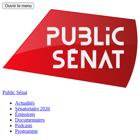
Ouvrir le menu
Public Sénat
Actualités
Sénatoriales 2026
Émissions
Documentaires
Podcasts
Programme