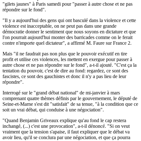
"gilets jaunes" à Paris samedi pour "passer à autre chose et ne pas
répondre sur le fond".
"Il y a aujourd'hui des gens qui ont basculé dans la violence et cette
violence est inacceptable, on ne peut pas dans une grande
démocratie donner le sentiment que nous soyons en dictature et que
l'on pourrait aujourd'hui monter des barricades comme on le ferait
contre n'importe quel dictateur", a affirmé M. Faure sur France 2.
Mais "il ne faudrait pas non plus que le pouvoir exécutif en tire
profit et utilise ces violences, les mettent en exergue pour passer à
autre chose et ne pas répondre sur le fond", a-t-il ajouté. "C'est ça la
tentation du pouvoir, c'est de dire au fond: regardez, ce sont des
fascistes, ce sont des gauchistes et donc il n'y a pas lieu de leur
répondre".
Interrogé sur le "grand débat national" de mi-janvier à mars
comprenant quatre thèmes définis par le gouvernement, le député de
Seine-et-Marne s'est dit "satisfait" de sa tenue, "à la condition que ce
soit un vrai débat, qui conduise à une négociation".
"Quand Benjamin Griveaux explique qu'au fond le cap restera
inchangé, (...) c'est une provocation", a-t-il dénoncé. "Si on veut
vraiment que la tension s'apaise, il faut expliquer que le débat va
avoir lieu, qu'il se conclura par une négociation, et que ça pourra