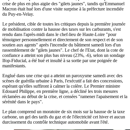
crise de plus en plus aigüe des "gilets jaunes", tandis qu'Emmanuel
Macron était hué lors d'une visite surprise à la préfecture incendiée
du Puy-en-Velay.
Le président, cible de toutes les critiques depuis la première journée
de mobilisation contre la hausse des taxes sur les carburants, s'est
rendu dans l'après-midi dans le chef-lieu de Haute-Loire "pour
témoigner personnellement et directement de son respect et de son
soutien aux agents" après l'incendie du bâtiment samedi lors d'un
rassemblement de "gilets jaunes". Le chef de l'Etat, dont la cote de
confiance a atteint son plus bas niveau (23%, -6), selon un sondage
Ifop-Fiducial, a été hué et insulté à sa sortie par une poignée de
manifestants.
Englué dans une crise qui a atteint un paroxysme samedi avec des
scènes de guérilla urbaine à Paris, l'exécutif a fait des concessions,
espérant qu'elles suffiront à calmer la colère. Le Premier ministre
Edouard Philippe, en première ligne, a décliné les trois mesures
réclamées au début de la crise, et censées "ramener l'apaisement et la
sérénité dans le pays".
Le plan comprend un moratoire de six mois sur la hausse de la taxe
carbone, un gel des tarifs du gaz et de l'électricité cet hiver et aucun
durcissement du contrôle technique automobile avant l'été.