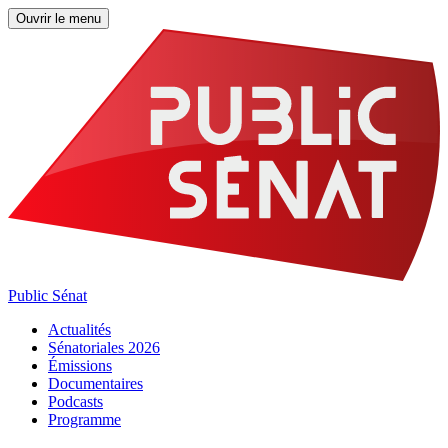
Ouvrir le menu
Public Sénat
Actualités
Sénatoriales 2026
Émissions
Documentaires
Podcasts
Programme