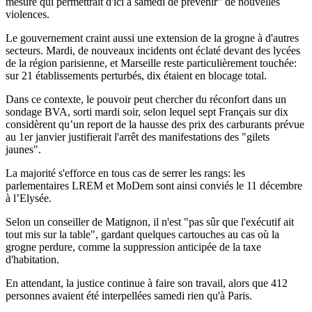
mesure qui permettrait d'ici à samedi de prévenir" de nouvelles
violences.
Le gouvernement craint aussi une extension de la grogne à d'autres
secteurs. Mardi, de nouveaux incidents ont éclaté devant des lycées
de la région parisienne, et Marseille reste particulièrement touchée:
sur 21 établissements perturbés, dix étaient en blocage total.
Dans ce contexte, le pouvoir peut chercher du réconfort dans un
sondage BVA, sorti mardi soir, selon lequel sept Français sur dix
considèrent qu’un report de la hausse des prix des carburants prévue
au 1er janvier justifierait l'arrêt des manifestations des "gilets
jaunes".
La majorité s'efforce en tous cas de serrer les rangs: les
parlementaires LREM et MoDem sont ainsi conviés le 11 décembre
à l’Elysée.
Selon un conseiller de Matignon, il n'est "pas sûr que l'exécutif ait
tout mis sur la table", gardant quelques cartouches au cas où la
grogne perdure, comme la suppression anticipée de la taxe
d'habitation.
En attendant, la justice continue à faire son travail, alors que 412
personnes avaient été interpellées samedi rien qu'à Paris.