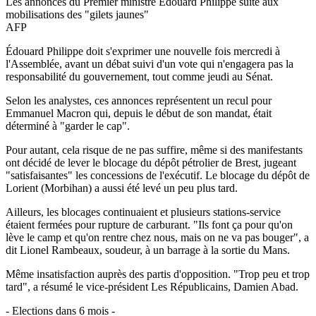
Les annonces du Premier ministre Édouard Philippe suite aux
mobilisations des "gilets jaunes"
AFP
Édouard Philippe doit s'exprimer une nouvelle fois mercredi à
l'Assemblée, avant un débat suivi d'un vote qui n'engagera pas la
responsabilité du gouvernement, tout comme jeudi au Sénat.
Selon les analystes, ces annonces représentent un recul pour
Emmanuel Macron qui, depuis le début de son mandat, était
déterminé à "garder le cap".
Pour autant, cela risque de ne pas suffire, même si des manifestants
ont décidé de lever le blocage du dépôt pétrolier de Brest, jugeant
"satisfaisantes" les concessions de l'exécutif. Le blocage du dépôt de
Lorient (Morbihan) a aussi été levé un peu plus tard.
Ailleurs, les blocages continuaient et plusieurs stations-service
étaient fermées pour rupture de carburant. "Ils font ça pour qu'on
lève le camp et qu'on rentre chez nous, mais on ne va pas bouger", a
dit Lionel Rambeaux, soudeur, à un barrage à la sortie du Mans.
Même insatisfaction auprès des partis d'opposition. "Trop peu et trop
tard", a résumé le vice-président Les Républicains, Damien Abad.
- Elections dans 6 mois -