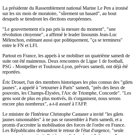
La présidente du Rassemblement national Marine Le Pen a ironisé
sur les six mois de moratoire, "sûrement un hasard", au bout
desquels se tiendront les élections européennes.
"Le gouvernement n'a pas pris la mesure du moment", "une
révolution citoyenne", a affirmé le leader Insoumis Jean-Luc
Mélenchon, estimant aussi que politiquement, "ça se terminera"
entre le FN et LFI.
Partout en France, les appels à se mobiliser un quatrième samedi de
suite ont été maintenus. Deux rencontres de Ligue 1 de football,
PSG - Montpellier et Toulouse-Lyon, prévues samedi, ont déjà été
reportées.
Éric Drouet, l'un des membres historiques les plus connus des "gilets
jaunes", a appelé à "retourner à Paris" samedi, "près des lieux de
pouvoirs, les Champs-Élysées, l'Arc de Triomphe, Concorde". "Les
gens sont de plus en plus motivés, ils s'organisent, nous serons
encore plus nombreux", a-t-il assuré à l'AFP.
Le ministre de l'Intérieur Christophe Castaner a invité "les gilets
jaunes raisonnables" à ne pas se rassembler à Paris samedi, et a
promis d'accroitre la mobilisation des forces de l'ordre en France.
Les Républicains demandent le retour de l'état d'urgence, "seule