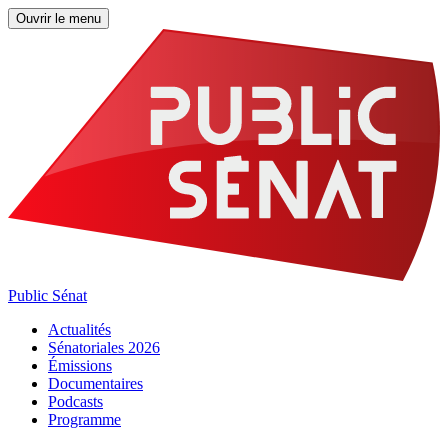
Ouvrir le menu
Public Sénat
Actualités
Sénatoriales 2026
Émissions
Documentaires
Podcasts
Programme