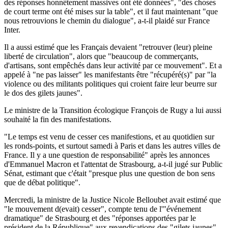
des réponses honnêtement massives ont été données", "des choses
de court terme ont été mises sur la table", et il faut maintenant "que
nous retrouvions le chemin du dialogue", a-t-il plaidé sur France
Inter.
Il a aussi estimé que les Français devaient "retrouver (leur) pleine
liberté de circulation", alors que "beaucoup de commerçants,
d'artisans, sont empêchés dans leur activité par ce mouvement". Et a
appelé à "ne pas laisser" les manifestants être "récupéré(s)" par "la
violence ou des militants politiques qui croient faire leur beurre sur
le dos des gilets jaunes".
Le ministre de la Transition écologique François de Rugy a lui aussi
souhaité la fin des manifestations.
"Le temps est venu de cesser ces manifestions, et au quotidien sur
les ronds-points, et surtout samedi à Paris et dans les autres villes de
France. Il y a une question de responsabilité" après les annonces
d'Emmanuel Macron et l'attentat de Strasbourg, a-t-il jugé sur Public
Sénat, estimant que c'était "presque plus une question de bon sens
que de débat politique".
Mercredi, la ministre de la Justice Nicole Belloubet avait estimé que
"le mouvement d(evait) cesser", compte tenu de l'"événement
dramatique" de Strasbourg et des "réponses apportées par le
président de la République" aux revendications des "gilets jaunes".