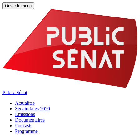
Ouvrir le menu
Public Sénat
Actualités
Sénatoriales 2026
Émissions
Documentaires
Podcasts
Programme