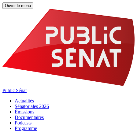
Ouvrir le menu
Public Sénat
Actualités
Sénatoriales 2026
Émissions
Documentaires
Podcasts
Programme