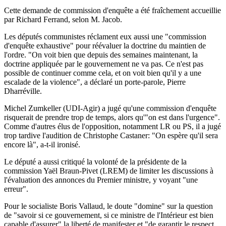
Cette demande de commission d'enquête a été fraîchement accueillie
par Richard Ferrand, selon M. Jacob.
Les députés communistes réclament eux aussi une "commission
d'enquête exhaustive" pour réévaluer la doctrine du maintien de
l'ordre. "On voit bien que depuis des semaines maintenant, la
doctrine appliquée par le gouvernement ne va pas. Ce n'est pas
possible de continuer comme cela, et on voit bien qu'il y a une
escalade de la violence", a déclaré un porte-parole, Pierre
Dharréville.
Michel Zumkeller (UDI-Agir) a jugé qu'une commission d'enquête
risquerait de prendre trop de temps, alors qu'"on est dans l'urgence".
Comme d'autres élus de l'opposition, notamment LR ou PS, il a jugé
trop tardive l'audition de Christophe Castaner: "On espère qu'il sera
encore là", a-t-il ironisé.
Le député a aussi critiqué la volonté de la présidente de la
commission Yaël Braun-Pivet (LREM) de limiter les discussions à
l'évaluation des annonces du Premier ministre, y voyant "une
erreur".
Pour le socialiste Boris Vallaud, le doute "domine" sur la question
de "savoir si ce gouvernement, si ce ministre de l'Intérieur est bien
capable d'assurer" la liberté de manifester et "de garantir le respect