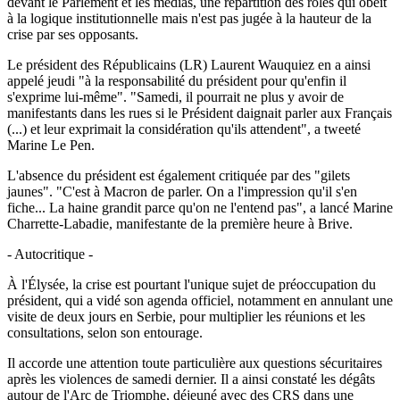
devant le Parlement et les médias, une répartition des rôles qui obéit
à la logique institutionnelle mais n'est pas jugée à la hauteur de la
crise par ses opposants.
Le président des Républicains (LR) Laurent Wauquiez en a ainsi
appelé jeudi "à la responsabilité du président pour qu'enfin il
s'exprime lui-même". "Samedi, il pourrait ne plus y avoir de
manifestants dans les rues si le Président daignait parler aux Français
(...) et leur exprimait la considération qu'ils attendent", a tweeté
Marine Le Pen.
L'absence du président est également critiquée par des "gilets
jaunes". "C'est à Macron de parler. On a l'impression qu'il s'en
fiche... La haine grandit parce qu'on ne l'entend pas", a lancé Marine
Charrette-Labadie, manifestante de la première heure à Brive.
- Autocritique -
À l'Élysée, la crise est pourtant l'unique sujet de préoccupation du
président, qui a vidé son agenda officiel, notamment en annulant une
visite de deux jours en Serbie, pour multiplier les réunions et les
consultations, selon son entourage.
Il accorde une attention toute particulière aux questions sécuritaires
après les violences de samedi dernier. Il a ainsi constaté les dégâts
autour de l'Arc de Triomphe, déjeuné avec des CRS dans une