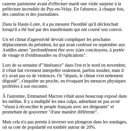
caserne parisienne avant d'effectuer mardi une visite surprise à la
préfecture incendiée du Puy-en-Velay. En l'absence, à chaque fois,
des caméras et des journalistes.
Dans la Haute-Loire, il a pu mesurer l'hostilité qu'il déclenchait
lorsqu'il a été hué par des manifestants qui ont coursé son convoi.
Un tel climat d'agressivité devrait compliquer les prochains
déplacements du président, lui qui avait confessé en septembre aux
Antilles aimer "profondément être avec (s)es concitoyens, à portée
de visage et d'embrassades ou d'explications".
Lors de sa semaine d'"itinérance" dans l'est et le nord en novembre,
il s'était fait vivement interpeller oralement, parfois insulter, mais il
n'y avait pas eu de violences. Or "depuis, le climat s'est nettement
dégradé", s'inquiète un proche, en évoquant les menaces physiques
proférées à son encontre.
À l'automne, Emmanuel Macron s'était aussi beaucoup exposé dans
les médias. Il y a multiplié les mea culpa, admettant ne pas avoir
"réussi à réconcilier le peuple français avec ses dirigeants" et
promettant de gouverner "d'une manière différente".
Mais cela n'a pas permis à inverser son plongeon dans les sondages,
où sa cote de popularité est tombée autour de 20%.