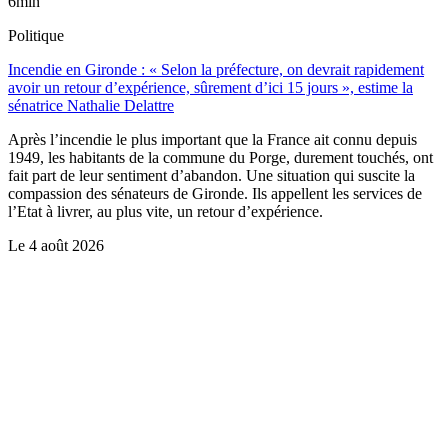
6min
Politique
Incendie en Gironde : « Selon la préfecture, on devrait rapidement
avoir un retour d’expérience, sûrement d’ici 15 jours », estime la
sénatrice Nathalie Delattre
Après l’incendie le plus important que la France ait connu depuis
1949, les habitants de la commune du Porge, durement touchés, ont
fait part de leur sentiment d’abandon. Une situation qui suscite la
compassion des sénateurs de Gironde. Ils appellent les services de
l’Etat à livrer, au plus vite, un retour d’expérience.
Le
4 août 2026