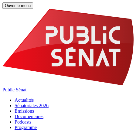
Ouvrir le menu
Public Sénat
Actualités
Sénatoriales 2026
Émissions
Documentaires
Podcasts
Programme