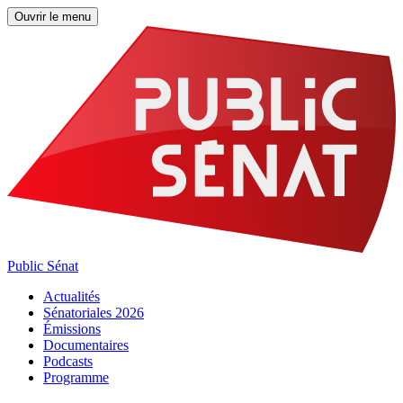
Ouvrir le menu
Public Sénat
Actualités
Sénatoriales 2026
Émissions
Documentaires
Podcasts
Programme