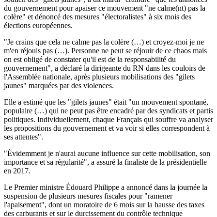
du gouvernement pour apaiser ce mouvement "ne calme(nt) pas la
colère" et dénoncé des mesures "électoralistes" à six mois des
élections européennes.
"Je crains que cela ne calme pas la colère (…) et croyez-moi je ne
m'en réjouis pas (…). Personne ne peut se réjouir de ce chaos mais
on est obligé de constater qu'il est de la responsabilité du
gouvernement", a déclaré la dirigeante du RN dans les couloirs de
l'Assemblée nationale, après plusieurs mobilisations des "gilets
jaunes" marquées par des violences.
Elle a estimé que les "gilets jaunes" était "un mouvement spontané,
populaire (…) qui ne peut pas être encadré par des syndicats et partis
politiques. Individuellement, chaque Français qui souffre va analyser
les propositions du gouvernement et va voir si elles correspondent à
ses attentes".
"Évidemment je n'aurai aucune influence sur cette mobilisation, son
importance et sa régularité", a assuré la finaliste de la présidentielle
en 2017.
Le Premier ministre Édouard Philippe a annoncé dans la journée la
suspension de plusieurs mesures fiscales pour "ramener
l'apaisement", dont un moratoire de 6 mois sur la hausse des taxes
des carburants et sur le durcissement du contrôle technique