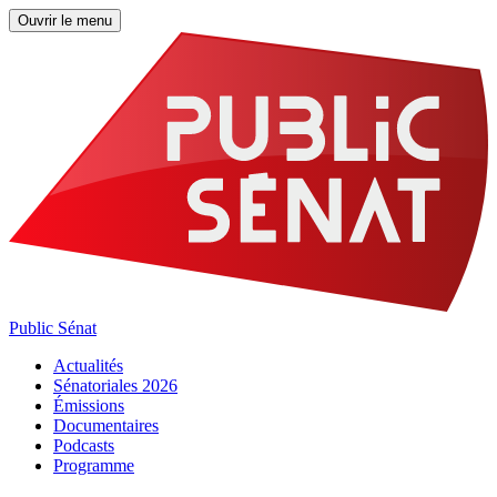
Ouvrir le menu
Public Sénat
Actualités
Sénatoriales 2026
Émissions
Documentaires
Podcasts
Programme