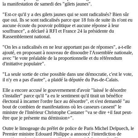
la manifestation de samedi des "gilets jaunes".
"Est-ce qu'il y a des gilets jaunes qui se sont radicalisés? Bien sûr
que oui. Ils se sont radicalisés parce que 18 fois de suite ils n'ont eu
aucune écoute du pouvoir politique et aucune réponse à leur
souffrance", a déclaré à RFI et France 24 la présidente du
Rassemblement national.
"On les a radicalisés en ne leur apportant pas de réponses", a-t-elle
ajouté, en proposant à nouveau de dissoudre l'Assemblée nationale,
avec "le vote préalable de la proportionnelle et du référendum
d'initiative populaire".
"La seule sortie de crise possible dans une démocratie, c'est le vote,
il n'y en a pas d'autre", a plaidé la députée du Pas-de-Calais.
Elle a encore accusé le gouvernement d'avoir "laissé le désordre
s'installer" parce qu'il "a eu le sentiment qu'il tirait un bénéfice
électoral à incarner l'ordre face au désordre", et s'est demandé "au
bout de combien de manifestations où les casseurs cassent" le
ministre de l'Intérieur Christophe Castaner "va se dire +il faut peut-
être que je présente ma démission+".
Outre le limogeage du préfet de police de Paris Michel Delpuech, le
Premier ministre Edouard Philippe a annoncé l'interdiction de