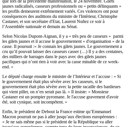
que lors de la précédente manifestation, le 24 novembre. Gilets
jaunes radicalisés, casseurs professionnels ou « petits délinquants »
les profils demeurent extrêmement variés. Ces violences ont pour
conséquences des auditions du ministre de l'Intérieur, Christophe
Castaner, et son secrétaire d'Etat, Laurent Nuñez ce soir à
l’Assemblée nationale et demain au Sénat.
Selon Nicolas Dupont-Aignan, il y a « très peu de casseurs » parmi
les gilets jaunes et il accuse le gouvernement « d'organisation » de la
casse. Il poursuit :« Je connais les gilets jaunes. Le gouvernement a
cru qu’il pouvait laisser des casseurs casser (…) Il y a des centaines,
des milliers de barrages dans le pays avec des gilets jaunes
pacifiques qui n’ont rien à voir avec la casse minable de ce week-
end. »
Le député charge ensuite le ministre de l’Intérieur et l’accuse : « Si
le gouvernement était plus sévère avec les casseurs, si le
gouvernement était plus sévère avec la petite racaille des banlieues
qui vient piller, on n’en serait pas là. » Il insiste: « Monsieur
Castaner est un pompier pyromane. Je l'accuse gravement d'avoir
été, soit cynique, soit incompétent. »
Enfin, le président de Debout la France estime qu’Emmanuel
Macron pourrait ne pas à aller jusqu’aux élections européennes :
« Je ne sais même pas si le président de la République va aller
jusqu'aux européennes, compte tenu de leurs inconsciences, de ce