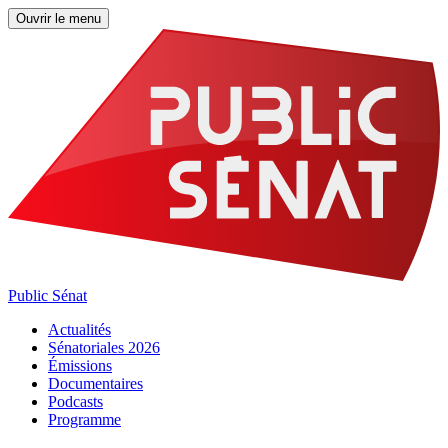
Ouvrir le menu
Public Sénat
Actualités
Sénatoriales 2026
Émissions
Documentaires
Podcasts
Programme