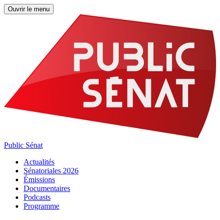
Ouvrir le menu
Public Sénat
Actualités
Sénatoriales 2026
Émissions
Documentaires
Podcasts
Programme