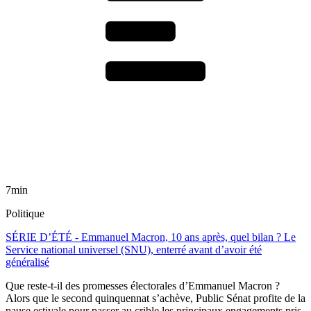
7min
Politique
SÉRIE D’ÉTÉ - Emmanuel Macron, 10 ans après, quel bilan ? Le
Service national universel (SNU), enterré avant d’avoir été
généralisé
Que reste-t-il des promesses électorales d’Emmanuel Macron ?
Alors que le second quinquennat s’achève, Public Sénat profite de la
pause estivale pour passer au crible les principaux engagements pris