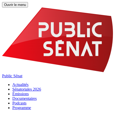
Ouvrir le menu
Public Sénat
Actualités
Sénatoriales 2026
Émissions
Documentaires
Podcasts
Programme