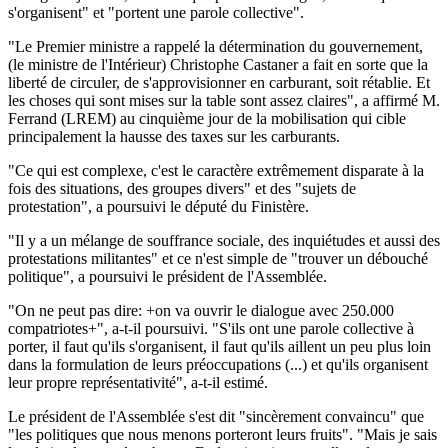
s'organisent" et "portent une parole collective".
"Le Premier ministre a rappelé la détermination du gouvernement,
(le ministre de l'Intérieur) Christophe Castaner a fait en sorte que la
liberté de circuler, de s'approvisionner en carburant, soit rétablie. Et
les choses qui sont mises sur la table sont assez claires", a affirmé M.
Ferrand (LREM) au cinquième jour de la mobilisation qui cible
principalement la hausse des taxes sur les carburants.
"Ce qui est complexe, c'est le caractère extrêmement disparate à la
fois des situations, des groupes divers" et des "sujets de
protestation", a poursuivi le député du Finistère.
"Il y a un mélange de souffrance sociale, des inquiétudes et aussi des
protestations militantes" et ce n'est simple de "trouver un débouché
politique", a poursuivi le président de l'Assemblée.
"On ne peut pas dire: +on va ouvrir le dialogue avec 250.000
compatriotes+", a-t-il poursuivi. "S'ils ont une parole collective à
porter, il faut qu'ils s'organisent, il faut qu'ils aillent un peu plus loin
dans la formulation de leurs préoccupations (...) et qu'ils organisent
leur propre représentativité", a-t-il estimé.
Le président de l'Assemblée s'est dit "sincèrement convaincu" que
"les politiques que nous menons porteront leurs fruits". "Mais je sais