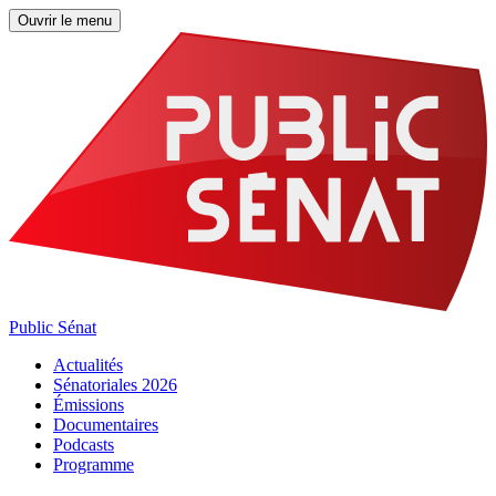
Ouvrir le menu
Public Sénat
Actualités
Sénatoriales 2026
Émissions
Documentaires
Podcasts
Programme