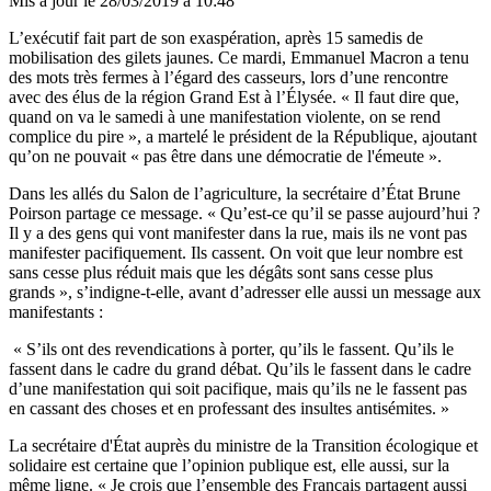
Mis à jour le
28/03/2019 à 10:48
L’exécutif fait part de son exaspération, après 15 samedis de
mobilisation des gilets jaunes. Ce mardi, Emmanuel Macron a tenu
des mots très fermes à l’égard des casseurs, lors d’une rencontre
avec des élus de la région Grand Est à l’Élysée. « Il faut dire que,
quand on va le samedi à une manifestation violente, on se rend
complice du pire », a martelé le président de la République, ajoutant
qu’on ne pouvait « pas être dans une démocratie de l'émeute ».
Dans les allés du Salon de l’agriculture, la secrétaire d’État Brune
Poirson partage ce message. « Qu’est-ce qu’il se passe aujourd’hui ?
Il y a des gens qui vont manifester dans la rue, mais ils ne vont pas
manifester pacifiquement. Ils cassent. On voit que leur nombre est
sans cesse plus réduit mais que les dégâts sont sans cesse plus
grands », s’indigne-t-elle, avant d’adresser elle aussi un message aux
manifestants :
« S’ils ont des revendications à porter, qu’ils le fassent. Qu’ils le
fassent dans le cadre du grand débat. Qu’ils le fassent dans le cadre
d’une manifestation qui soit pacifique, mais qu’ils ne le fassent pas
en cassant des choses et en professant des insultes antisémites. »
La secrétaire d'État auprès du ministre de la Transition écologique et
solidaire est certaine que l’opinion publique est, elle aussi, sur la
même ligne. « Je crois que l’ensemble des Français partagent aussi