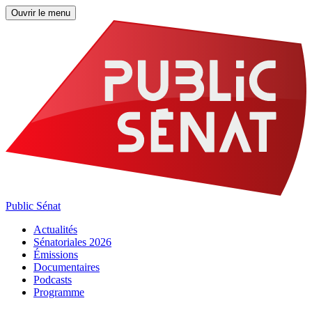
Ouvrir le menu
Public Sénat
Actualités
Sénatoriales 2026
Émissions
Documentaires
Podcasts
Programme