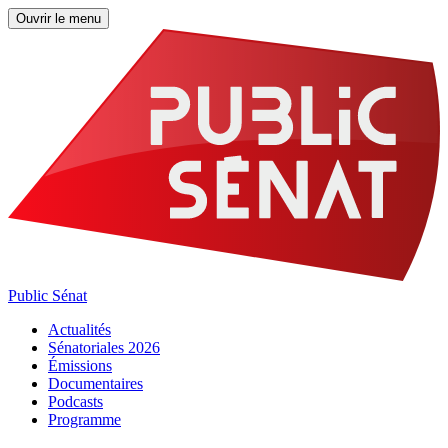
Ouvrir le menu
Public Sénat
Actualités
Sénatoriales 2026
Émissions
Documentaires
Podcasts
Programme