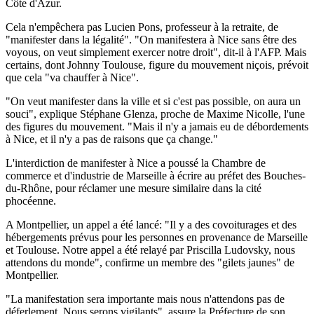
Côte d'Azur.
Cela n'empêchera pas Lucien Pons, professeur à la retraite, de
"manifester dans la légalité". "On manifestera à Nice sans être des
voyous, on veut simplement exercer notre droit", dit-il à l'AFP. Mais
certains, dont Johnny Toulouse, figure du mouvement niçois, prévoit
que cela "va chauffer à Nice".
"On veut manifester dans la ville et si c'est pas possible, on aura un
souci", explique Stéphane Glenza, proche de Maxime Nicolle, l'une
des figures du mouvement. "Mais il n'y a jamais eu de débordements
à Nice, et il n'y a pas de raisons que ça change."
L'interdiction de manifester à Nice a poussé la Chambre de
commerce et d'industrie de Marseille à écrire au préfet des Bouches-
du-Rhône, pour réclamer une mesure similaire dans la cité
phocéenne.
A Montpellier, un appel a été lancé: "Il y a des covoiturages et des
hébergements prévus pour les personnes en provenance de Marseille
et Toulouse. Notre appel a été relayé par Priscilla Ludovsky, nous
attendons du monde", confirme un membre des "gilets jaunes" de
Montpellier.
"La manifestation sera importante mais nous n'attendons pas de
déferlement. Nous serons vigilants", assure la Préfecture de son