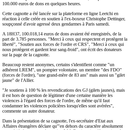
100.000 euros de dons en quelques heures.
Cette cagnotte a été lancée sur la plateforme en ligne Leetchi en
réaction à celle créée en soutien à l'ex-boxeur Christophe Dettinger,
soupçonné d'avoir agressé deux gendarmes à Paris samedi.
A 18H37, 100.018,14 euros de dons avaient été enregistrés, de la
part de 3.785 personnes. "Merci à ceux qui respectent et protègent la
liberté", "Soutien aux forces de l'ordre et CRS", "Merci à ceux qui
nous protègent et gardent leur sang-froid", ont écrit des donateurs
sur la page de la cagnotte.
Beaucoup restent anonymes, certains s'identifient comme "un
adhérent LREM", un pompier volontaire, un membre "des FDO"
(forces de l'ordre), "une grand-mère de 83 ans" mais aussi un "gilet
jaune" de l'Allier.
"Je soutiens à 100 % les revendications des GJ (gilets jaunes), mais
il est hors de question de légitimer d'une certaine manière les
violences à l'égard des forces de l'ordre, de même qu'il faut
condamner les violences policières lorsqu'elles sont avérées",
commente un autre donateur.
Dans la présentation de sa cagnotte, l'ex-secrétaire d'Etat aux
Affaires étrangères déclare qu'"en dehors du caractère absolument