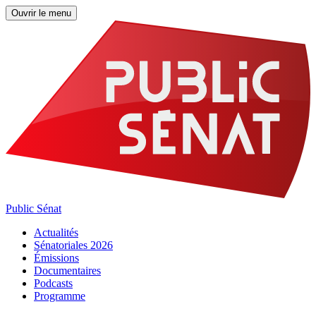
Ouvrir le menu
Public Sénat
Actualités
Sénatoriales 2026
Émissions
Documentaires
Podcasts
Programme