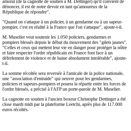
amoral (de la cagnotte de soutien à M. Dettinger) qu'il convient de
dénoncer, il est de notre devoir en tant qu'amoureux de la
République de répondre".
"Quand on s'attaque à un policier, à un gendarme ou à un sapeur-
pompier, c'est en réalité à la France que l'on s'attaque", ajoute-t-il.
M. Muselier veut soutenir les 1.050 policiers, gendarmes et
pompiers blessés depuis le début du mouvement des "gilets jaunes".
"Celles et ceux qui mettent leur vie en danger pour protéger la nôtre
et faire respecter l'ordre républicain en France font face à un
déferlement de violence et de haine absolument intolérable", ajoute-
t-il.
La somme récoltée sera reversée à l'amicale de la police nationale,
une "association d'entraide" qui oeuvre pour les gendarmes,
policiers et sapeurs-pompiers et pourra la répartir entre les forces de
l'ordre blessés, a précisé à l'AFP un porte-parole de M. Muselier.
La cagnotte en soutien à l'ancien boxeur Christophe Dettinger a été
close mardi midi par la plateforme Leetchi, après plus de 117.000
euros récoltés.