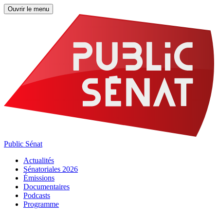
Ouvrir le menu
Public Sénat
Actualités
Sénatoriales 2026
Émissions
Documentaires
Podcasts
Programme