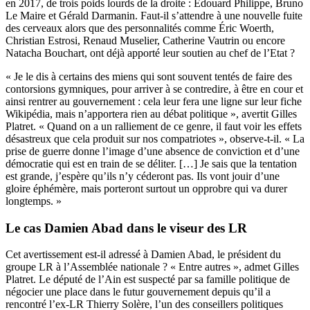
en 2017, de trois poids lourds de la droite : Edouard Philippe, Bruno
Le Maire et Gérald Darmanin. Faut-il s’attendre à une nouvelle fuite
des cerveaux alors que des personnalités comme Éric Woerth,
Christian Estrosi, Renaud Muselier, Catherine Vautrin ou encore
Natacha Bouchart, ont déjà apporté leur soutien au chef de l’Etat ?
« Je le dis à certains des miens qui sont souvent tentés de faire des
contorsions gymniques, pour arriver à se contredire, à être en cour et
ainsi rentrer au gouvernement : cela leur fera une ligne sur leur fiche
Wikipédia, mais n’apportera rien au débat politique », avertit Gilles
Platret. « Quand on a un ralliement de ce genre, il faut voir les effets
désastreux que cela produit sur nos compatriotes », observe-t-il. « La
prise de guerre donne l’image d’une absence de conviction et d’une
démocratie qui est en train de se déliter. […] Je sais que la tentation
est grande, j’espère qu’ils n’y céderont pas. Ils vont jouir d’une
gloire éphémère, mais porteront surtout un opprobre qui va durer
longtemps. »
Le cas Damien Abad dans le viseur des LR
Cet avertissement est-il adressé à Damien Abad, le président du
groupe LR à l’Assemblée nationale ? « Entre autres », admet Gilles
Platret. Le député de l’Ain est suspecté par sa famille politique de
négocier une place dans le futur gouvernement depuis qu’il a
rencontré l’ex-LR Thierry Solère, l’un des conseillers politiques