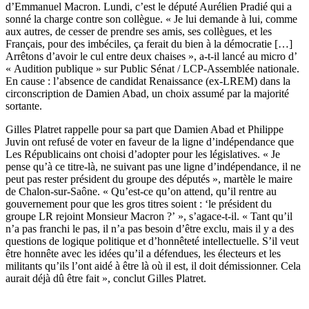
d’Emmanuel Macron. Lundi, c’est le député Aurélien Pradié qui a
sonné la charge contre son collègue. « Je lui demande à lui, comme
aux autres, de cesser de prendre ses amis, ses collègues, et les
Français, pour des imbéciles, ça ferait du bien à la démocratie […]
Arrêtons d’avoir le cul entre deux chaises »,
a-t-il lancé au micro d’
« Audition publique » sur Public Sénat / LCP-Assemblée nationale
.
En cause : l’absence de candidat Renaissance (ex-LREM) dans la
circonscription de Damien Abad, un choix assumé par la majorité
sortante.
Gilles Platret rappelle pour sa part que Damien Abad et Philippe
Juvin ont refusé de voter en faveur de la ligne d’indépendance que
Les Républicains ont choisi d’adopter pour les législatives. « Je
pense qu’à ce titre-là, ne suivant pas une ligne d’indépendance, il ne
peut pas rester président du groupe des députés », martèle le maire
de Chalon-sur-Saône. « Qu’est-ce qu’on attend, qu’il rentre au
gouvernement pour que les gros titres soient : ‘le président du
groupe LR rejoint Monsieur Macron ?’ », s’agace-t-il. « Tant qu’il
n’a pas franchi le pas, il n’a pas besoin d’être exclu, mais il y a des
questions de logique politique et d’honnêteté intellectuelle. S’il veut
être honnête avec les idées qu’il a défendues, les électeurs et les
militants qu’ils l’ont aidé à être là où il est, il doit démissionner. Cela
aurait déjà dû être fait », conclut Gilles Platret.