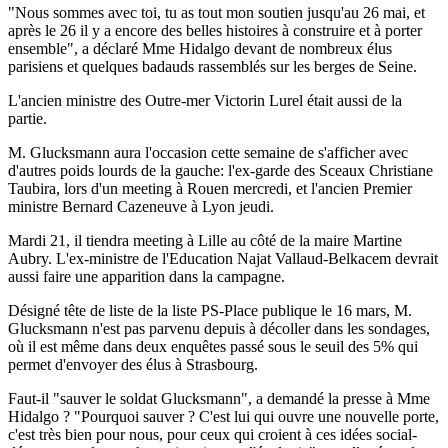
"Nous sommes avec toi, tu as tout mon soutien jusqu'au 26 mai, et
après le 26 il y a encore des belles histoires à construire et à porter
ensemble", a déclaré Mme Hidalgo devant de nombreux élus
parisiens et quelques badauds rassemblés sur les berges de Seine.
L'ancien ministre des Outre-mer Victorin Lurel était aussi de la
partie.
M. Glucksmann aura l'occasion cette semaine de s'afficher avec
d'autres poids lourds de la gauche: l'ex-garde des Sceaux Christiane
Taubira, lors d'un meeting à Rouen mercredi, et l'ancien Premier
ministre Bernard Cazeneuve à Lyon jeudi.
Mardi 21, il tiendra meeting à Lille au côté de la maire Martine
Aubry. L'ex-ministre de l'Education Najat Vallaud-Belkacem devrait
aussi faire une apparition dans la campagne.
Désigné tête de liste de la liste PS-Place publique le 16 mars, M.
Glucksmann n'est pas parvenu depuis à décoller dans les sondages,
où il est même dans deux enquêtes passé sous le seuil des 5% qui
permet d'envoyer des élus à Strasbourg.
Faut-il "sauver le soldat Glucksmann", a demandé la presse à Mme
Hidalgo ? "Pourquoi sauver ? C'est lui qui ouvre une nouvelle porte,
c'est très bien pour nous, pour ceux qui croient à ces idées social-