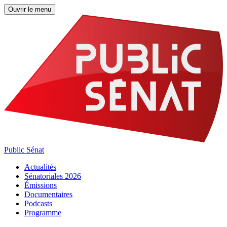
Ouvrir le menu
Public Sénat
Actualités
Sénatoriales 2026
Émissions
Documentaires
Podcasts
Programme