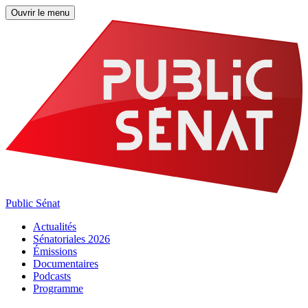
Ouvrir le menu
Public Sénat
Actualités
Sénatoriales 2026
Émissions
Documentaires
Podcasts
Programme