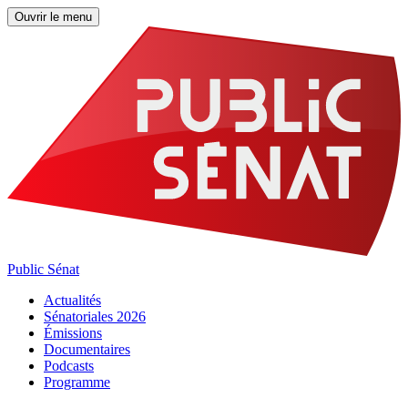
Ouvrir le menu
Public Sénat
Actualités
Sénatoriales 2026
Émissions
Documentaires
Podcasts
Programme