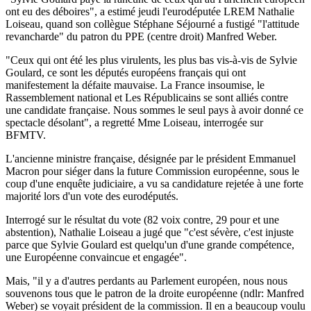
ont eu des déboires", a estimé jeudi l'eurodéputée LREM Nathalie
Loiseau, quand son collègue Stéphane Séjourné a fustigé "l'attitude
revancharde" du patron du PPE (centre droit) Manfred Weber.
"Ceux qui ont été les plus virulents, les plus bas vis-à-vis de Sylvie
Goulard, ce sont les députés européens français qui ont
manifestement la défaite mauvaise. La France insoumise, le
Rassemblement national et Les Républicains se sont alliés contre
une candidate française. Nous sommes le seul pays à avoir donné ce
spectacle désolant", a regretté Mme Loiseau, interrogée sur
BFMTV.
L'ancienne ministre française, désignée par le président Emmanuel
Macron pour siéger dans la future Commission européenne, sous le
coup d'une enquête judiciaire, a vu sa candidature rejetée à une forte
majorité lors d'un vote des eurodéputés.
Interrogé sur le résultat du vote (82 voix contre, 29 pour et une
abstention), Nathalie Loiseau a jugé que "c'est sévère, c'est injuste
parce que Sylvie Goulard est quelqu'un d'une grande compétence,
une Européenne convaincue et engagée".
Mais, "il y a d'autres perdants au Parlement européen, nous nous
souvenons tous que le patron de la droite européenne (ndlr: Manfred
Weber) se voyait président de la commission. Il en a beaucoup voulu