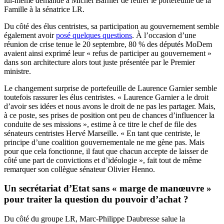
lui-même demandé à Michel Barnier de retirer le portefeuille de la
Famille à la sénatrice LR.
Du côté des élus centristes, sa participation au gouvernement semble
également avoir
posé quelques questions
. À l’occasion d’une
réunion de crise tenue le 20 septembre, 80 % des députés MoDem
avaient ainsi exprimé leur « refus de participer au gouvernement »
dans son architecture alors tout juste présentée par le Premier
ministre.
Le changement surprise de portefeuille de Laurence Garnier semble
toutefois rassurer les élus centristes. « Laurence Garnier a le droit
d’avoir ses idées et nous avons le droit de ne pas les partager. Mais,
à ce poste, ses prises de position ont peu de chances d’influencer la
conduite de ses missions », estime à ce titre le chef de file des
sénateurs centristes Hervé Marseille. « En tant que centriste, le
principe d’une coalition gouvernementale ne me gène pas. Mais
pour que cela fonctionne, il faut que chacun accepte de laisser de
côté une part de convictions et d’idéologie », fait tout de même
remarquer son collègue sénateur Olivier Henno.
Un secrétariat d’Etat sans « marge de manœuvre »
pour traiter la question du pouvoir d’achat ?
Du côté du groupe LR, Marc-Philippe Daubresse salue la