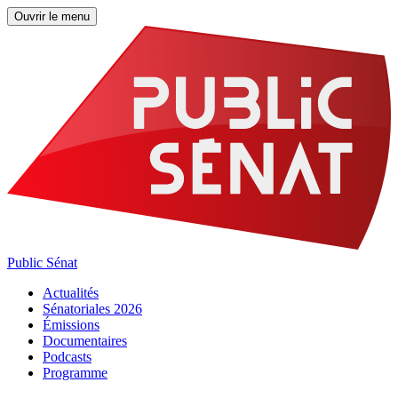
Ouvrir le menu
Public Sénat
Actualités
Sénatoriales 2026
Émissions
Documentaires
Podcasts
Programme