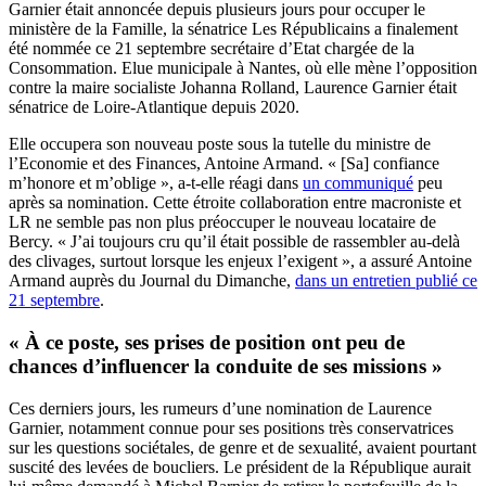
Garnier était annoncée depuis plusieurs jours pour occuper le
ministère de la Famille, la sénatrice Les Républicains a finalement
été nommée ce 21 septembre secrétaire d’Etat chargée de la
Consommation. Elue municipale à Nantes, où elle mène l’opposition
contre la maire socialiste Johanna Rolland, Laurence Garnier était
sénatrice de Loire-Atlantique depuis 2020.
Elle occupera son nouveau poste sous la tutelle du ministre de
l’Economie et des Finances, Antoine Armand. « [Sa] confiance
m’honore et m’oblige », a-t-elle réagi dans
un communiqué
peu
après sa nomination. Cette étroite collaboration entre macroniste et
LR ne semble pas non plus préoccuper le nouveau locataire de
Bercy. « J’ai toujours cru qu’il était possible de rassembler au-delà
des clivages, surtout lorsque les enjeux l’exigent », a assuré Antoine
Armand auprès du Journal du Dimanche,
dans un entretien publié ce
21 septembre
.
« À ce poste, ses prises de position ont peu de
chances d’influencer la conduite de ses missions »
Ces derniers jours, les rumeurs d’une nomination de Laurence
Garnier, notamment connue pour ses positions très conservatrices
sur les questions sociétales, de genre et de sexualité, avaient pourtant
suscité des levées de boucliers. Le président de la République aurait