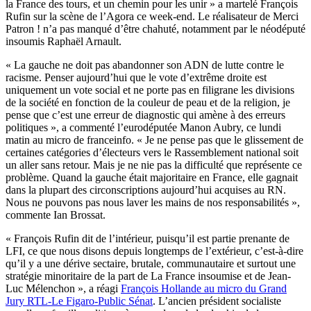
la France des tours, et un chemin pour les unir » a martelé François
Rufin sur la scène de l’Agora ce week-end. Le réalisateur de Merci
Patron ! n’a pas manqué d’être chahuté, notamment par le néodéputé
insoumis Raphaël Arnault.
« La gauche ne doit pas abandonner son ADN de lutte contre le
racisme. Penser aujourd’hui que le vote d’extrême droite est
uniquement un vote social et ne porte pas en filigrane les divisions
de la société en fonction de la couleur de peau et de la religion, je
pense que c’est une erreur de diagnostic qui amène à des erreurs
politiques », a commenté l’eurodéputée Manon Aubry, ce lundi
matin au micro de franceinfo. « Je ne pense pas que le glissement de
certaines catégories d’électeurs vers le Rassemblement national soit
un aller sans retour. Mais je ne nie pas la difficulté que représente ce
problème. Quand la gauche était majoritaire en France, elle gagnait
dans la plupart des circonscriptions aujourd’hui acquises au RN.
Nous ne pouvons pas nous laver les mains de nos responsabilités »,
commente Ian Brossat.
« François Rufin dit de l’intérieur, puisqu’il est partie prenante de
LFI, ce que nous disons depuis longtemps de l’extérieur, c’est-à-dire
qu’il y a une dérive sectaire, brutale, communautaire et surtout une
stratégie minoritaire de la part de La France insoumise et de Jean-
Luc Mélenchon », a réagi
François Hollande au micro du Grand
Jury RTL-Le Figaro-Public Sénat
. L’ancien président socialiste