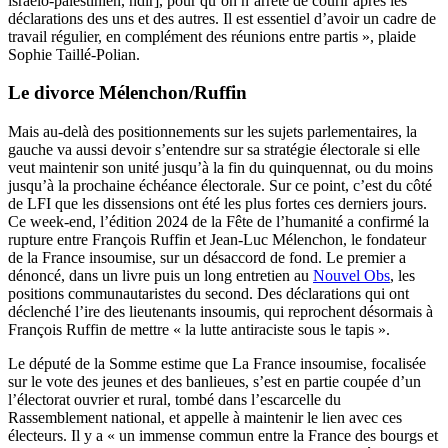
israélo-palestinien, ndlr], pour qu’on n’arrête de courir après les
déclarations des uns et des autres. Il est essentiel d’avoir un cadre de
travail régulier, en complément des réunions entre partis », plaide
Sophie Taillé-Polian.
Le divorce Mélenchon/Ruffin
Mais au-delà des positionnements sur les sujets parlementaires, la
gauche va aussi devoir s’entendre sur sa stratégie électorale si elle
veut maintenir son unité jusqu’à la fin du quinquennat, ou du moins
jusqu’à la prochaine échéance électorale. Sur ce point, c’est du côté
de LFI que les dissensions ont été les plus fortes ces derniers jours.
Ce week-end, l’édition 2024 de la Fête de l’humanité a confirmé la
rupture entre François Ruffin et Jean-Luc Mélenchon, le fondateur
de la France insoumise, sur un désaccord de fond. Le premier a
dénoncé, dans un livre puis un long entretien au
Nouvel Obs
, les
positions communautaristes du second. Des déclarations qui ont
déclenché l’ire des lieutenants insoumis, qui reprochent désormais à
François Ruffin de mettre « la lutte antiraciste sous le tapis ».
Le député de la Somme estime que La France insoumise, focalisée
sur le vote des jeunes et des banlieues, s’est en partie coupée d’un
l’électorat ouvrier et rural, tombé dans l’escarcelle du
Rassemblement national, et appelle à maintenir le lien avec ces
électeurs. Il y a « un immense commun entre la France des bourgs et