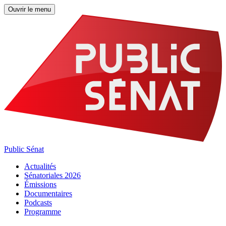
Ouvrir le menu
Public Sénat
Actualités
Sénatoriales 2026
Émissions
Documentaires
Podcasts
Programme