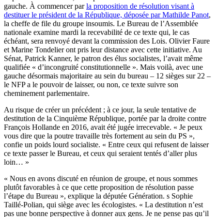
gauche. À commencer par
la proposition de résolution visant à
destituer le président de la République, déposée par Mathilde Panot
,
la cheffe de file du groupe insoumis. Le Bureau de l’Assemblée
nationale examine mardi la recevabilité de ce texte qui, le cas
échéant, sera renvoyé devant la commission des Lois. Olivier Faure
et Marine Tondelier ont pris leur distance avec cette initiative. Au
Sénat, Patrick Kanner, le patron des élus socialistes, l’avait même
qualifiée « d’incongruité constitutionnelle ». Mais voilà, avec une
gauche désormais majoritaire au sein du bureau – 12 sièges sur 22 –
le NFP a le pouvoir de laisser, ou non, ce texte suivre son
cheminement parlementaire.
Au risque de créer un précédent ; à ce jour, la seule tentative de
destitution de la Cinquième République, portée par la droite contre
François Hollande en 2016, avait été jugée irrecevable. « Je peux
vous dire que la poutre travaille très fortement au sein du PS »,
confie un poids lourd socialiste. « Entre ceux qui refusent de laisser
ce texte passer le Bureau, et ceux qui seraient tentés d’aller plus
loin… »
« Nous en avons discuté en réunion de groupe, et nous sommes
plutôt favorables à ce que cette proposition de résolution passe
l’étape du Bureau », explique la députée Génération. s Sophie
Taillé-Polian, qui siège avec les écologistes. « La destitution n’est
pas une bonne perspective à donner aux gens. Je ne pense pas qu’il