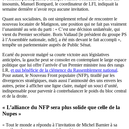
insoumis, Manuel Bompard, le coordinateur de LFI, indiquait la
semaine dernière n’avoir reçu aucune invitation.
Quant aux socialistes, ils ont simplement refusé de rencontrer le
nouveau locataire de Matignon, une position qui ne fait pas vraiment
l’unanimité au sein du parti : « C’est une décision unilatérale, qui
vient du Premier secrétaire. Boris Vallaud [le président du groupe PS
à l’Assemblée nationale, ndlr], a été mis devant le fait accompli »,
tempête un parlementaire auprès de Public Sénat.
Ecarté du pouvoir malgré sa courte victoire aux législatives
anticipées, la gauche peut se consoler en contemplant le large espace
politique que lui offre l’arrivée d’un Premier ministre issu des rangs
LR,
et qui bénéficie de la clémence du Rassemblement national
.
Pour autant, le Nouveau Front populaire (NFP), tiraillé par les
divergences stratégiques, mais aussi l’animosité des uns envers les
autres, peine à afficher une ligne claire, malgré un souci d’unité,
indispensable pour parvenir à contrebalancer le poids du bloc central
et de la droite.
« L’alliance du NFP sera plus solide que celle de la
Nupes »
« Tout le monde a répondu à l’invitation de Michel Barnier à sa