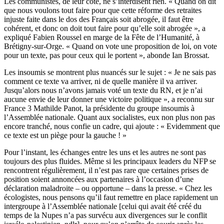
Les communistes, de leur côté, ne s’interdisent rien. « Quand on dit
que nous voulons tout faire pour que cette réforme des retraites
injuste faite dans le dos des Français soit abrogée, il faut être
cohérent, et donc on doit tout faire pour qu’elle soit abrogée », a
expliqué Fabien Roussel en marge de la Fête de l’Humanité, à
Brétigny-sur-Orge. « Quand on vote une proposition de loi, on vote
pour un texte, pas pour ceux qui le portent », abonde Ian Brossat.
Les insoumis se montrent plus nuancés sur le sujet : « Je ne sais pas
comment ce texte va arriver, ni de quelle manière il va arriver.
Jusqu’alors nous n’avons jamais voté un texte du RN, et je n’ai
aucune envie de leur donner une victoire politique », a reconnu sur
France 3 Mathilde Panot, la présidente du groupe insoumis à
l’Assemblée nationale. Quant aux socialistes, eux non plus non pas
encore tranché, nous confie un cadre, qui ajoute : « Evidemment que
ce texte est un piège pour la gauche ! »
Pour l’instant, les échanges entre les uns et les autres ne sont pas
toujours des plus fluides. Même si les principaux leaders du NFP se
rencontrent régulièrement, il n’est pas rare que certaines prises de
position soient annoncées aux partenaires à l’occasion d’une
déclaration maladroite – ou opportune – dans la presse. « Chez les
écologistes, nous pensons qu’il faut remettre en place rapidement un
intergroupe à l’Assemblée nationale [celui qui avait été créé du
temps de la Nupes n’a pas survécu aux divergences sur le conflit