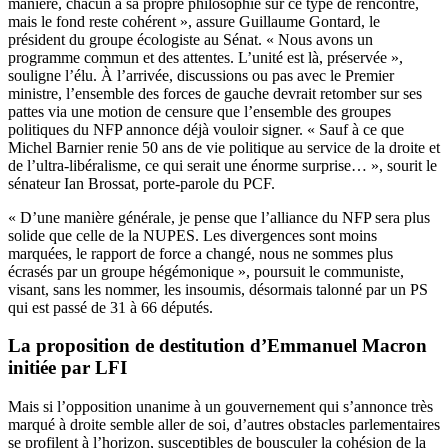
manière, chacun a sa propre philosophie sur ce type de rencontre,
mais le fond reste cohérent », assure Guillaume Gontard, le
président du groupe écologiste au Sénat. « Nous avons un
programme commun et des attentes. L’unité est là, préservée »,
souligne l’élu. À l’arrivée, discussions ou pas avec le Premier
ministre, l’ensemble des forces de gauche devrait retomber sur ses
pattes via une motion de censure que l’ensemble des groupes
politiques du NFP annonce déjà vouloir signer. « Sauf à ce que
Michel Barnier renie 50 ans de vie politique au service de la droite et
de l’ultra-libéralisme, ce qui serait une énorme surprise… », sourit le
sénateur Ian Brossat, porte-parole du PCF.
« D’une manière générale, je pense que l’alliance du NFP sera plus
solide que celle de la NUPES. Les divergences sont moins
marquées, le rapport de force a changé, nous ne sommes plus
écrasés par un groupe hégémonique », poursuit le communiste,
visant, sans les nommer, les insoumis, désormais talonné par un PS
qui est passé de 31 à 66 députés.
La proposition de destitution d’Emmanuel Macron
initiée par LFI
Mais si l’opposition unanime à un gouvernement qui s’annonce très
marqué à droite semble aller de soi, d’autres obstacles parlementaires
se profilent à l’horizon, susceptibles de bousculer la cohésion de la