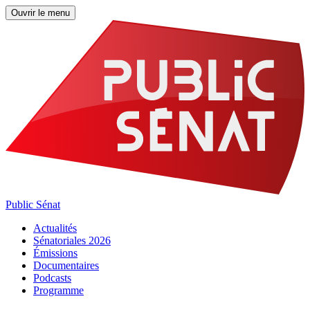
Ouvrir le menu
Public Sénat
Actualités
Sénatoriales 2026
Émissions
Documentaires
Podcasts
Programme