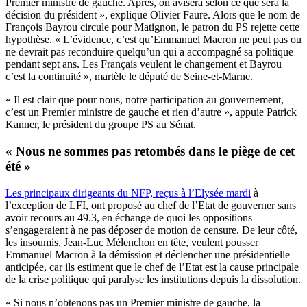
Premier ministre de gauche. Après, on avisera selon ce que sera la
décision du président », explique Olivier Faure. Alors que le nom de
François Bayrou circule pour Matignon, le patron du PS rejette cette
hypothèse. « L’évidence, c’est qu’Emmanuel Macron ne peut pas ou
ne devrait pas reconduire quelqu’un qui a accompagné sa politique
pendant sept ans. Les Français veulent le changement et Bayrou
c’est la continuité », martèle le député de Seine-et-Marne.
« Il est clair que pour nous, notre participation au gouvernement,
c’est un Premier ministre de gauche et rien d’autre », appuie Patrick
Kanner, le président du groupe PS au Sénat.
« Nous ne sommes pas retombés dans le piège de cet
été »
Les principaux dirigeants du NFP, reçus à l’Elysée mardi
à
l’exception de LFI, ont proposé au chef de l’Etat de gouverner sans
avoir recours au 49.3, en échange de quoi les oppositions
s’engageraient à ne pas déposer de motion de censure. De leur côté,
les insoumis, Jean-Luc Mélenchon en tête, veulent pousser
Emmanuel Macron à la démission et déclencher une présidentielle
anticipée, car ils estiment que le chef de l’Etat est la cause principale
de la crise politique qui paralyse les institutions depuis la dissolution.
« Si nous n’obtenons pas un Premier ministre de gauche, la