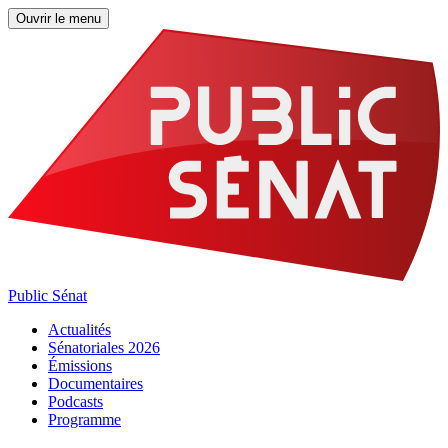
Ouvrir le menu
Public Sénat
Actualités
Sénatoriales 2026
Émissions
Documentaires
Podcasts
Programme