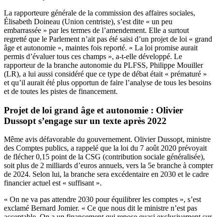
La rapporteure générale de la commission des affaires sociales,
Élisabeth Doineau (Union centriste), s’est dite « un peu
embarrassée » par les termes de l’amendement. Elle a surtout
regretté que le Parlement n’ait pas été saisi d’
un projet de loi « grand
âge et autonomie »
, maintes fois reporté. « La loi promise aurait
permis d’évaluer tous ces champs », a-t-elle développé. Le
rapporteur de la branche autonomie du PLFSS, Philippe Mouiller
(LR), a lui aussi considéré que ce type de débat était « prématuré »
et qu’il aurait été plus opportun de faire l’analyse de tous les besoins
et de toutes les pistes de financement.
Projet de loi grand âge et autonomie : Olivier
Dussopt s’engage sur un texte après 2022
Même avis défavorable du gouvernement. Olivier Dussopt, ministre
des Comptes publics, a rappelé que
la loi du 7 août 2020 prévoyait
de flécher 0,15 point de la CSG
(contribution sociale généralisée),
soit plus de 2 milliards d’euros annuels, vers la 5e branche à compter
de 2024. Selon lui, la branche sera excédentaire en 2030 et le cadre
financier actuel est « suffisant ».
« On ne va pas attendre 2030 pour équilibrer les comptes », s’est
exclamé Bernard Jomier. « Ce que nous dit le ministre n’est pas
acceptable. On a un financement qui repose quasi exclusivement sur