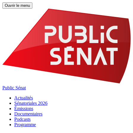
Ouvrir le menu
Public Sénat
Actualités
Sénatoriales 2026
Émissions
Documentaires
Podcasts
Programme