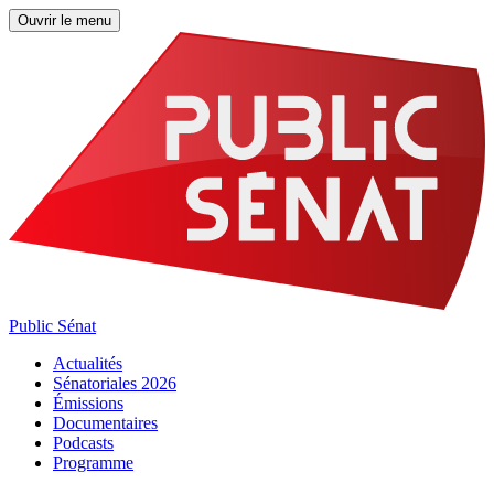
Ouvrir le menu
Public Sénat
Actualités
Sénatoriales 2026
Émissions
Documentaires
Podcasts
Programme