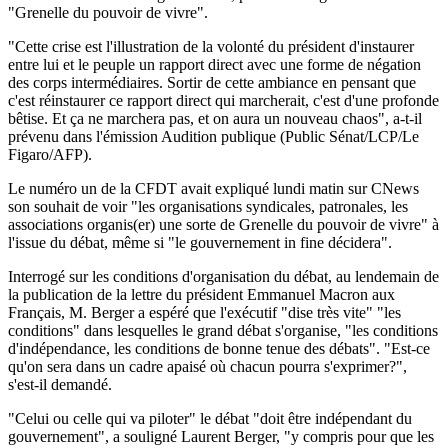
"Grenelle du pouvoir de vivre".
"Cette crise est l'illustration de la volonté du président d'instaurer
entre lui et le peuple un rapport direct avec une forme de négation
des corps intermédiaires. Sortir de cette ambiance en pensant que
c'est réinstaurer ce rapport direct qui marcherait, c'est d'une profonde
bêtise. Et ça ne marchera pas, et on aura un nouveau chaos", a-t-il
prévenu dans l'émission Audition publique (Public Sénat/LCP/Le
Figaro/AFP).
Le numéro un de la CFDT avait expliqué lundi matin sur CNews
son souhait de voir "les organisations syndicales, patronales, les
associations organis(er) une sorte de Grenelle du pouvoir de vivre" à
l'issue du débat, même si "le gouvernement in fine décidera".
Interrogé sur les conditions d'organisation du débat, au lendemain de
la publication de la lettre du président Emmanuel Macron aux
Français, M. Berger a espéré que l'exécutif "dise très vite" "les
conditions" dans lesquelles le grand débat s'organise, "les conditions
d'indépendance, les conditions de bonne tenue des débats". "Est-ce
qu'on sera dans un cadre apaisé où chacun pourra s'exprimer?",
s'est-il demandé.
"Celui ou celle qui va piloter" le débat "doit être indépendant du
gouvernement", a souligné Laurent Berger, "y compris pour que les