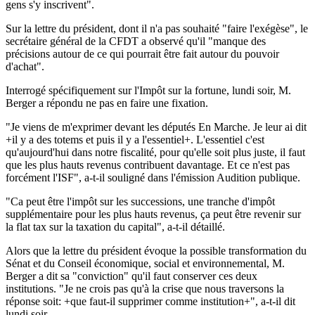
gens s'y inscrivent".
Sur la lettre du président, dont il n'a pas souhaité "faire l'exégèse", le
secrétaire général de la CFDT a observé qu'il "manque des
précisions autour de ce qui pourrait être fait autour du pouvoir
d'achat".
Interrogé spécifiquement sur l'Impôt sur la fortune, lundi soir, M.
Berger a répondu ne pas en faire une fixation.
"Je viens de m'exprimer devant les députés En Marche. Je leur ai dit
+il y a des totems et puis il y a l'essentiel+. L'essentiel c'est
qu'aujourd'hui dans notre fiscalité, pour qu'elle soit plus juste, il faut
que les plus hauts revenus contribuent davantage. Et ce n'est pas
forcément l'ISF", a-t-il souligné dans l'émission Audition publique.
"Ca peut être l'impôt sur les successions, une tranche d'impôt
supplémentaire pour les plus hauts revenus, ça peut être revenir sur
la flat tax sur la taxation du capital", a-t-il détaillé.
Alors que la lettre du président évoque la possible transformation du
Sénat et du Conseil économique, social et environnemental, M.
Berger a dit sa "conviction" qu'il faut conserver ces deux
institutions. "Je ne crois pas qu'à la crise que nous traversons la
réponse soit: +que faut-il supprimer comme institution+", a-t-il dit
lundi soir.