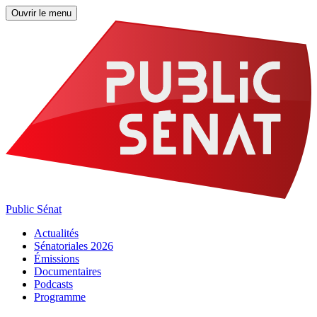
Ouvrir le menu
Public Sénat
Actualités
Sénatoriales 2026
Émissions
Documentaires
Podcasts
Programme