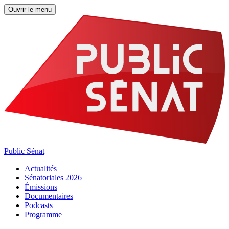
Ouvrir le menu
Public Sénat
Actualités
Sénatoriales 2026
Émissions
Documentaires
Podcasts
Programme