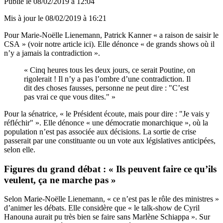
Publié le
08/02/2019 à 12:04
Mis à jour le
08/02/2019 à 16:21
Pour Marie-Noëlle Lienemann, Patrick Kanner « a raison de saisir le
CSA » (
voir notre article ici
). Elle dénonce « de grands shows où il
n’y a jamais la contradiction ».
« Cinq heures tous les deux jours, ce serait Poutine, on
rigolerait ! Il n’y a pas l’ombre d’une contradiction. Il
dit des choses fausses, personne ne peut dire : "C’est
pas vrai ce que vous dites." »
Pour la sénatrice, « le Président écoute, mais pour dire : "Je vais y
réfléchir" ». Elle dénonce « une démocratie monarchique », où la
population n’est pas associée aux décisions. La sortie de crise
passerait par une constituante ou un vote aux législatives anticipées,
selon elle.
Figures du grand débat : « Ils peuvent faire ce qu’ils
veulent, ça ne marche pas »
Selon Marie-Noëlle Lienemann, « ce n’est pas le rôle des ministres »
d’animer les débats. Elle considère que « le talk-show de Cyril
Hanouna aurait pu très bien se faire sans Marlène Schiappa ». Sur