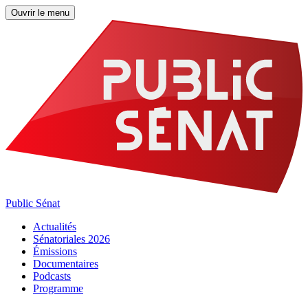
Ouvrir le menu
Public Sénat
Actualités
Sénatoriales 2026
Émissions
Documentaires
Podcasts
Programme