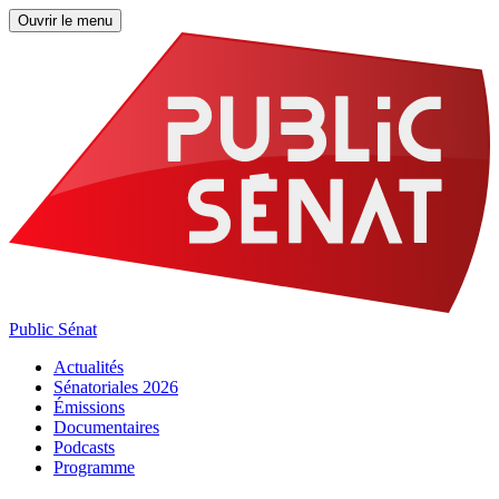
Ouvrir le menu
Public Sénat
Actualités
Sénatoriales 2026
Émissions
Documentaires
Podcasts
Programme