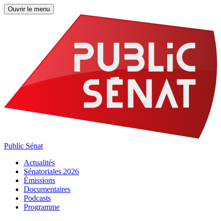
Ouvrir le menu
Public Sénat
Actualités
Sénatoriales 2026
Émissions
Documentaires
Podcasts
Programme