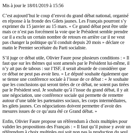
Mis à jour le
18/01/2019 à 15:56
C’est aujourd’hui le coup d’envoi du grand débat national, organisé
en réponse à la fronde des Gilets jaunes. Les Français pourront s’y
exprimer du 15 janvier au 15 mars. « Ce grand débat peut être utile
mais ce n’est pas forcément la voie que le Président semble prendre
car il a exclu un certain nombre de retours en arrière car il ne veut
pas changer la politique qu’il conduit depuis 20 mois » déclare ce
matin le Premier secrétaire du Parti socialiste.
S’il juge ce débat utile, Olivier Faure pose plusieurs conditions : « Il
faut que sur les thèmes qui sont amenés par le Président lui-même, il
n’y ait pas de tabous : sur l’ISF, il serait absurde de considérer que
ce débat ne peut pas avoir lieu. » Le député souhaite également que
se tienne une conférence sociale à l’issue de ce débat : « Je souhaite
que les conclusions qui seront tirées de ce débat, ne soient pas tirées
par le Président seul. Je souhaite qu’à l’issue du grand débat, il y ait
une négociation, une conférence sociale qui permette de remettre
autour d’une table les partenaires sociaux, les corps intermédiaires,
les gilets jaunes. Ces négociations doivent permettre d’avoir des
mesures issues de ce qu’aura été ce Grand débat. »
Enfin, Olivier Faure propose un référendum à choix multiples pour
valider les propositions des Français : « Il faut qu’il puisse y avoir un
référendum à choix multiples qui soit non pas la production du seul