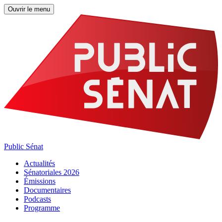
Ouvrir le menu
Public Sénat
Actualités
Sénatoriales 2026
Émissions
Documentaires
Podcasts
Programme